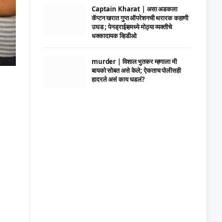
Captain Kharat | असा अडकला
कॅप्टन खरात गुप्त ऑपरेशनची थरारक कहाणी
उघड ; पेनड्राईव्हमध्ये मोठ्या व्यक्तीचे
धक्कादायक व्हिडीओ
murder | विशाल भुतकर म्हणाला मी
बायको सोबत असे केले; ऐकताच पोलीसही
हादरले असं काय घडलं?