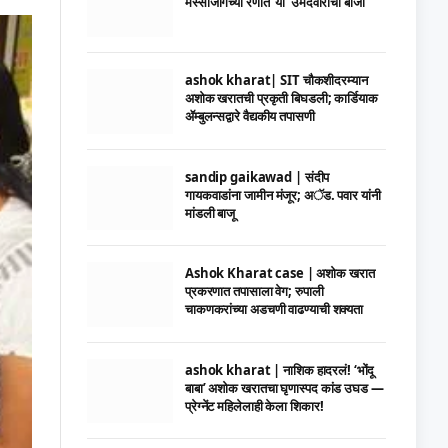
मस्साजोगच्या रणात ‘या’ उमेदवाराची बाजी
ashok kharat| SIT चौकशीदरम्यान
अशोक खरातची प्रकृती बिघडली; कार्डियाक
ॲम्बुलन्सद्वारे वैद्यकीय तपासणी
sandip gaikawad | संदीप
गायकवाडांना जामीन मंजूर; अॅड. पवार यांनी
मांडली बाजू
Ashok Kharat case | अशोक खरात
प्रकरणात तपासाला वेग; रुपाली
चाकणकरांच्या अडचणी वाढण्याची शक्यता
ashok kharat | नाशिक हादरलं! ‘भोंदू
बाबा’ अशोक खरातचा घृणास्पद कांड उघड —
प्रेग्नेंट महिलेलाही केला शिकार!