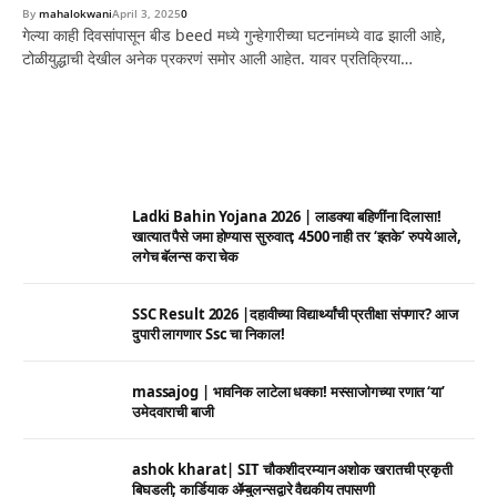
By
mahalokwani
April 3, 2025
0
गेल्या काही दिवसांपासून बीड beed मध्ये गुन्हेगारीच्या घटनांमध्ये वाढ झाली आहे,
टोळीयुद्धाची देखील अनेक प्रकरणं समोर आली आहेत. यावर प्रतिक्रिया…
Ladki Bahin Yojana 2026 | लाडक्या बहिणींना दिलासा!
खात्यात पैसे जमा होण्यास सुरुवात; 4500 नाही तर ‘इतके’ रुपये आले,
लगेच बॅलन्स करा चेक
SSC Result 2026 |दहावीच्या विद्यार्थ्यांची प्रतीक्षा संपणार? आज
दुपारी लागणार Ssc चा निकाल!
massajog | भावनिक लाटेला धक्का! मस्साजोगच्या रणात ‘या’
उमेदवाराची बाजी
ashok kharat| SIT चौकशीदरम्यान अशोक खरातची प्रकृती
बिघडली; कार्डियाक ॲम्बुलन्सद्वारे वैद्यकीय तपासणी