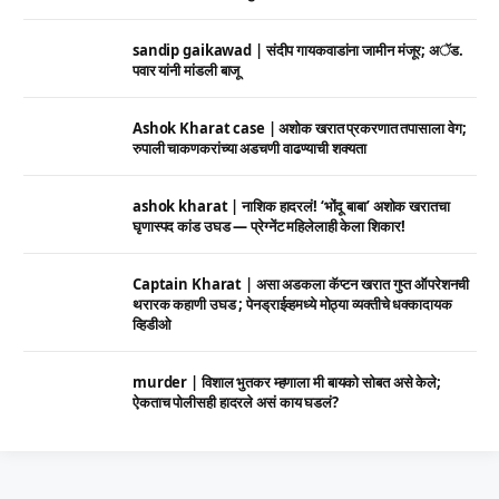
sandip gaikawad | संदीप गायकवाडांना जामीन मंजूर; अॅड.
पवार यांनी मांडली बाजू
Ashok Kharat case | अशोक खरात प्रकरणात तपासाला वेग;
रुपाली चाकणकरांच्या अडचणी वाढण्याची शक्यता
ashok kharat | नाशिक हादरलं! ‘भोंदू बाबा’ अशोक खरातचा
घृणास्पद कांड उघड — प्रेग्नेंट महिलेलाही केला शिकार!
Captain Kharat | असा अडकला कॅप्टन खरात गुप्त ऑपरेशनची
थरारक कहाणी उघड ; पेनड्राईव्हमध्ये मोठ्या व्यक्तीचे धक्कादायक
व्हिडीओ
murder | विशाल भुतकर म्हणाला मी बायको सोबत असे केले;
ऐकताच पोलीसही हादरले असं काय घडलं?