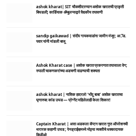
ashok kharat| SIT चौकशीदरम्यान अशोक खरातची प्रकृती
बिघडली; कार्डियाक ॲम्बुलन्सद्वारे वैद्यकीय तपासणी
sandip gaikawad | संदीप गायकवाडांना जामीन मंजूर; अॅड.
पवार यांनी मांडली बाजू
Ashok Kharat case | अशोक खरात प्रकरणात तपासाला वेग;
रुपाली चाकणकरांच्या अडचणी वाढण्याची शक्यता
ashok kharat | नाशिक हादरलं! ‘भोंदू बाबा’ अशोक खरातचा
घृणास्पद कांड उघड — प्रेग्नेंट महिलेलाही केला शिकार!
Captain Kharat | असा अडकला कॅप्टन खरात गुप्त ऑपरेशनची
थरारक कहाणी उघड ; पेनड्राईव्हमध्ये मोठ्या व्यक्तीचे धक्कादायक
व्हिडीओ