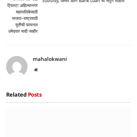
Subsidy, किंमत आणि Bank Loan ची संपूर्ण माहिती
ट्विस्ट! अहिल्यानगर
महापालिकेसाठी
भाजपा–राष्ट्रवादी
युतीची फायनल
उमेदवार यादी जाहीर
mahalokwani
Website
Related
Posts