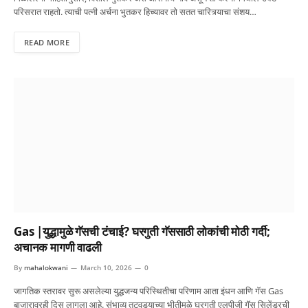
परिसरात राहतो. त्याची पत्नी अर्चना भुतकर हिच्यावर तो सतत चारित्र्याचा संशय…
READ MORE
Gas |युद्धामुळे गॅसची टंचाई? घरगुती गॅससाठी लोकांची मोठी गर्दी;
अचानक मागणी वाढली
By
mahalokwani
March 10, 2026
0
जागतिक स्तरावर सुरू असलेल्या युद्धजन्य परिस्थितीचा परिणाम आता इंधन आणि गॅस Gas
बाजारावरही दिसू लागला आहे. संभाव्य तुटवड्याच्या भीतीमुळे घरगुती एलपीजी गॅस सिलेंडरची