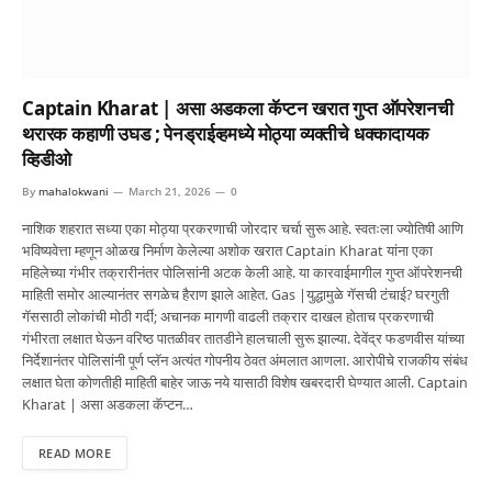
Captain Kharat | असा अडकला कॅप्टन खरात गुप्त ऑपरेशनची
थरारक कहाणी उघड ; पेनड्राईव्हमध्ये मोठ्या व्यक्तीचे धक्कादायक
व्हिडीओ
By
mahalokwani
March 21, 2026
0
नाशिक शहरात सध्या एका मोठ्या प्रकरणाची जोरदार चर्चा सुरू आहे. स्वतःला ज्योतिषी आणि
भविष्यवेत्ता म्हणून ओळख निर्माण केलेल्या अशोक खरात Captain Kharat यांना एका
महिलेच्या गंभीर तक्रारीनंतर पोलिसांनी अटक केली आहे. या कारवाईमागील गुप्त ऑपरेशनची
माहिती समोर आल्यानंतर सगळेच हैराण झाले आहेत. Gas |युद्धामुळे गॅसची टंचाई? घरगुती
गॅससाठी लोकांची मोठी गर्दी; अचानक मागणी वाढली तक्रार दाखल होताच प्रकरणाची
गंभीरता लक्षात घेऊन वरिष्ठ पातळीवर तातडीने हालचाली सुरू झाल्या. देवेंद्र फडणवीस यांच्या
निर्देशानंतर पोलिसांनी पूर्ण प्लॅन अत्यंत गोपनीय ठेवत अंमलात आणला. आरोपीचे राजकीय संबंध
लक्षात घेता कोणतीही माहिती बाहेर जाऊ नये यासाठी विशेष खबरदारी घेण्यात आली. Captain
Kharat | असा अडकला कॅप्टन…
READ MORE