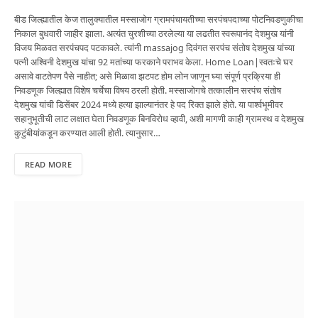
बीड जिल्ह्यातील केज तालुक्यातील मस्साजोग ग्रामपंचायतीच्या सरपंचपदाच्या पोटनिवडणुकीचा
निकाल बुधवारी जाहीर झाला. अत्यंत चुरशीच्या ठरलेल्या या लढतीत स्वरूपानंद देशमुख यांनी
विजय मिळवत सरपंचपद पटकावले. त्यांनी massajog दिवंगत सरपंच संतोष देशमुख यांच्या
पत्नी अश्विनी देशमुख यांचा 92 मतांच्या फरकाने पराभव केला. Home Loan|स्वतःचे घर
असावे वाटतेपण पैसे नाहीत; असे मिळावा झटपट होम लोन जाणून घ्या संपूर्ण प्रक्रिया ही
निवडणूक जिल्ह्यात विशेष चर्चेचा विषय ठरली होती. मस्साजोगचे तत्कालीन सरपंच संतोष
देशमुख यांची डिसेंबर 2024 मध्ये हत्या झाल्यानंतर हे पद रिक्त झाले होते. या पार्श्वभूमीवर
सहानुभूतीची लाट लक्षात घेता निवडणूक बिनविरोध व्हावी, अशी मागणी काही ग्रामस्थ व देशमुख
कुटुंबीयांकडून करण्यात आली होती. त्यानुसार…
READ MORE