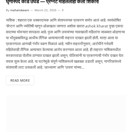
घृणास्पद कांड उघड — प्रेग्नेंट महिलेलाही केला शिकार!
By
mahalokwani
March 22, 2026
0
नाशिक : शहरात एक धक्कादायक आणि संतापजनक प्रकरण समोर आलं आहे. स्वयंघोषित
‘कॅप्टन’ आणि ज्योतिषी म्हणून ओळखला जाणारा अशोक खरात ashok kharat पुन्हा एकदा
वादाच्या भोवऱ्यात सापडला आहे. पूजा आणि उपायांच्या नावाखाली महिलांना जाळ्यात ओढणाऱ्या
या भोंदूबाबाविरुद्ध आधीच लैंगिक अत्याचाराची तक्रार दाखल झाली होती. मात्र आता या
प्रकरणाला आणखी गंभीर वळण मिळालं आहे. नवीन तक्रारीनुसार, आरोपीने गर्भवती
महिलेवरही लैंगिक अत्याचार केल्याचा आरोप करण्यात आला आहे. ही तक्रार नाशिकमधील
सरकारवाडा पोलीस ठाण्यात दाखल झाली असून, पोलिसांनी या प्रकरणाची गंभीर दखल घेत
तपास सुरू केला आहे. या घटनेमुळे संपूर्ण नाशिकमध्ये खळबळ उडाली असून, नागरिकांमध्ये
संतापाची लाट उसळली आहे. ‘आध्यात्म’ आणि ‘उपाय’ यांच्या…
READ MORE