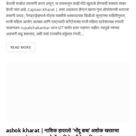
डेटाची सखोल तपासणी करत असून, या तपासातून काही मोठे खुलासे होण्याची शक्यता व्यक्त
केली जात आहे. Captain Kharat | असा अडकला कॅप्टन खरात गुप्त ऑपरेशनची थरारक
कहाणी उघड ; पेनड्राईव्हमध्ये मोठ्या व्यक्तीचे धक्कादायक व्हिडीओ सूत्रांच्या माहितीनुसार,
माजी महिला आयोग अध्यक्षा आणि राष्ट्रवादी काँग्रेसच्या माजी महिला प्रदेशाध्यक्ष रुपाली
चाकणकर rupalichakankar आज SIT समोर हजर राहणार नाहीत. त्यामुळे त्यांच्या
अडचणी वाढू शकतात, अशी चर्चा राजकीय वर्तुळात रंगली…
READ MORE
ashok kharat | नाशिक हादरलं! ‘भोंदू बाबा’ अशोक खरातचा