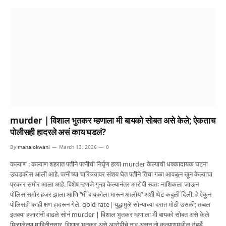
murder | विशाल भुतकर म्हणाला मी बायको सोबत असे केले; ऐकताच
पोलीसही हादरले असं काय घडलं?
By
mahalokwani
March 13, 2026
0
कल्याण : कल्याण शहरात पतीने पत्नीची निर्घृण हत्या murder केल्याची धक्कादायक घटना
उघडकीस आली आहे. पत्नीच्या चारित्र्यावर संशय घेत पतीने तिचा गळा आवळून खून केल्याचा
प्रकार समोर आला आहे. विशेष म्हणजे गुन्हा केल्यानंतर आरोपी स्वतः नाशिकला जाऊन
पोलिसांसमोर हजर झाला आणि “मी बायकोला मारून आलोय” अशी थेट कबुली दिली. हे ऐकून
पोलिसही काही क्षण हादरून गेले. gold rate| युद्धामुळे सोन्याच्या दरात मोठी उसळी; तब्बल
इतक्या हजारांनी वाढले सोनं murder | विशाल भुतकर म्हणाला मी बायको सोबत असे केले
मिळालेल्या माहितीनुसार, विशाल भुतकर असे आरोपीचे नाव असून तो कल्याणमधील उंबर्डे