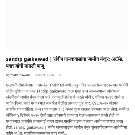
sandip gaikawad | संदीप गायकवाडांना जामीन मंजूर; अॅड.
पवार यांनी मांडली बाजू
By
mahalokwani
April 9, 2026
0
छत्रपती संभाजीनगर : जामखेड jamkhed येथील बहुचर्चित आत्महत्येच्या प्रकरणात आरोपी
संदीप सुरेश गायकवाड sandip gaikawad याला मुंबई उच्च न्यायालयाच्या औरंगाबाद
खंडपीठाने जामीन मंजूर केला आहे. न्यायमूर्ती शैलेश पी. ब्रह्मे यांनी ६ एप्रिल २०२६ रोजी हा
आदेश दिला. सदर प्रकरणात जामखेड पोलीस ठाण्यात गुन्हा क्र. ६४८/२०२५ अंतर्गत
भारतीय न्याय संहिता, २०२३ च्या कलम १०८ अन्वये गुन्हा दाखल करण्यात आला होता. संबंधित
नर्तिकेने ४ डिसेंबर २०२५ रोजी साई लॉजमध्ये गळफास घेऊन आत्महत्या केली होती. या
प्रकरणात आरोपीने लग्नासाठी दबाव टाकत मानसिक छळ केल्याचा आरोप करण्यात आला
होता. sandip gaikawad | संदीप गायकवाडांना जामीन मंजूर सुनावणीदरम्यान आरोपीच्या
वतीने अॅड. सत्यजित बाळासाहेब पवार यांनी…