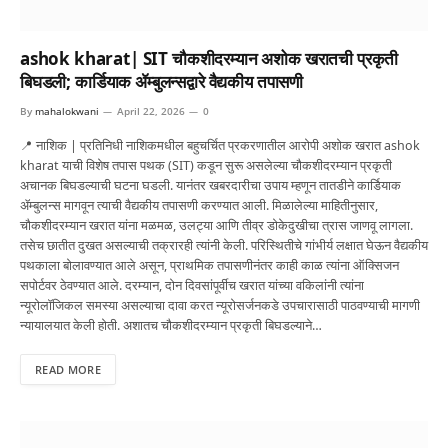
ashok kharat| SIT चौकशीदरम्यान अशोक खरातची प्रकृती
बिघडली; कार्डियाक ॲम्बुलन्सद्वारे वैद्यकीय तपासणी
By
mahalokwani
April 22, 2026
0
📍 नाशिक | प्रतिनिधी नाशिकमधील बहुचर्चित प्रकरणातील आरोपी अशोक खरात ashok
kharat याची विशेष तपास पथक (SIT) कडून सुरू असलेल्या चौकशीदरम्यान प्रकृती
अचानक बिघडल्याची घटना घडली. यानंतर खबरदारीचा उपाय म्हणून तातडीने कार्डियाक
ॲम्बुलन्स मागवून त्याची वैद्यकीय तपासणी करण्यात आली. मिळालेल्या माहितीनुसार,
चौकशीदरम्यान खरात यांना मळमळ, उलट्या आणि तीव्र डोकेदुखीचा त्रास जाणवू लागला.
तसेच छातीत दुखत असल्याची तक्रारही त्यांनी केली. परिस्थितीचे गांभीर्य लक्षात घेऊन वैद्यकीय
पथकाला बोलावण्यात आले असून, प्राथमिक तपासणीनंतर काही काळ त्यांना ऑक्सिजन
सपोर्टवर ठेवण्यात आले. दरम्यान, दोन दिवसांपूर्वीच खरात यांच्या वकिलांनी त्यांना
न्यूरोलॉजिकल समस्या असल्याचा दावा करत न्यूरोसर्जनकडे उपचारासाठी पाठवण्याची मागणी
न्यायालयात केली होती. अशातच चौकशीदरम्यान प्रकृती बिघडल्याने…
READ MORE