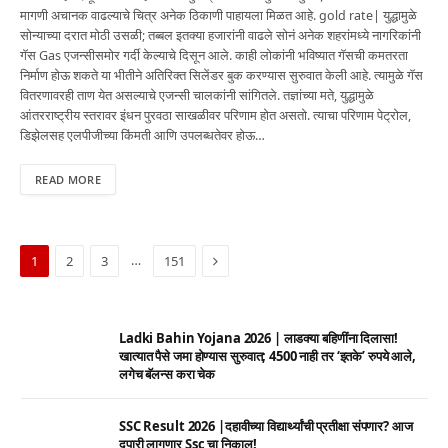
मागणी अचानक वाढल्याचे चित्र अनेक ठिकाणी पाहायला मिळत आहे. gold rate| युद्धामुळे
सोन्याच्या दरात मोठी उसळी; तब्बल इतक्या हजारांनी वाढले सोनं अनेक शहरांमध्ये नागरिकांनी
गॅस Gas एजन्सीसमोर गर्दी केल्याचे दिसून आले. काही लोकांनी भविष्यात गॅसची कमतरता
निर्माण होऊ शकते या भीतीने अतिरिक्त सिलेंडर बुक करण्यास सुरुवात केली आहे. त्यामुळे गॅस
वितरणावरही ताण येत असल्याचे एजन्सी चालकांनी सांगितले. तज्ञांच्या मते, युद्धामुळे
आंतरराष्ट्रीय स्तरावर इंधन पुरवठा साखळीवर परिणाम होत असतो. त्याचा परिणाम पेट्रोल,
डिझेलसह एलपीजीच्या किंमती आणि उपलब्धतेवर होऊ…
READ MORE
Next
…
1
2
3
151
Ladki Bahin Yojana 2026 | लाडक्या बहिणींना दिलासा!
खात्यात पैसे जमा होण्यास सुरुवात; 4500 नाही तर ‘इतके’ रुपये आले,
लगेच बॅलन्स करा चेक
SSC Result 2026 |दहावीच्या विद्यार्थ्यांची प्रतीक्षा संपणार? आज
दुपारी लागणार Ssc चा निकाल!