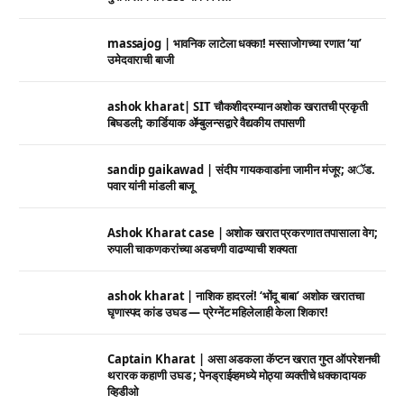
massajog | भावनिक लाटेला धक्का! मस्साजोगच्या रणात ‘या’
उमेदवाराची बाजी
ashok kharat| SIT चौकशीदरम्यान अशोक खरातची प्रकृती
बिघडली; कार्डियाक ॲम्बुलन्सद्वारे वैद्यकीय तपासणी
sandip gaikawad | संदीप गायकवाडांना जामीन मंजूर; अॅड.
पवार यांनी मांडली बाजू
Ashok Kharat case | अशोक खरात प्रकरणात तपासाला वेग;
रुपाली चाकणकरांच्या अडचणी वाढण्याची शक्यता
ashok kharat | नाशिक हादरलं! ‘भोंदू बाबा’ अशोक खरातचा
घृणास्पद कांड उघड — प्रेग्नेंट महिलेलाही केला शिकार!
Captain Kharat | असा अडकला कॅप्टन खरात गुप्त ऑपरेशनची
थरारक कहाणी उघड ; पेनड्राईव्हमध्ये मोठ्या व्यक्तीचे धक्कादायक
व्हिडीओ