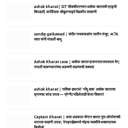
ashok kharat| SIT चौकशीदरम्यान अशोक खरातची प्रकृती
बिघडली; कार्डियाक ॲम्बुलन्सद्वारे वैद्यकीय तपासणी
sandip gaikawad | संदीप गायकवाडांना जामीन मंजूर; अॅड.
पवार यांनी मांडली बाजू
Ashok Kharat case | अशोक खरात प्रकरणात तपासाला वेग;
रुपाली चाकणकरांच्या अडचणी वाढण्याची शक्यता
ashok kharat | नाशिक हादरलं! ‘भोंदू बाबा’ अशोक खरातचा
घृणास्पद कांड उघड — प्रेग्नेंट महिलेलाही केला शिकार!
Captain Kharat | असा अडकला कॅप्टन खरात गुप्त ऑपरेशनची
थरारक कहाणी उघड ; पेनड्राईव्हमध्ये मोठ्या व्यक्तीचे धक्कादायक
व्हिडीओ