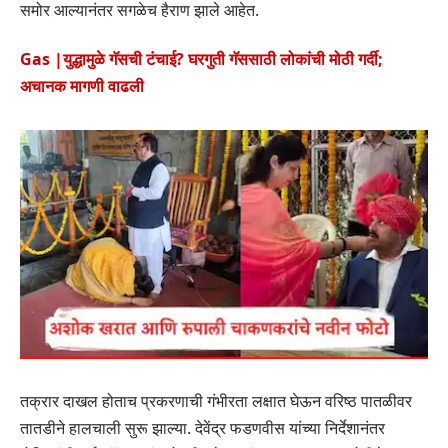
समोर आल्यानंतर सगळेच हैराण झाले आहेत.
Gas |युद्धामुळे गॅसची टंचाई? घरगुती गॅससाठी लोकांची मोठी गर्दी;
अचानक मागणी वाढली
तक्रार दाखल होताच प्रकरणाची गंभीरता लक्षात घेऊन वरिष्ठ पातळीवर
तातडीने हालचाली सुरू झाल्या. देवेंद्र फडणवीस यांच्या निर्देशानंतर