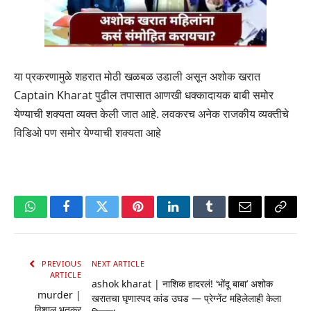
या प्रकरणामुळे शहरात मोठी खळबळ उडाली असून अशोक खरात
Captain Kharat पुढील तपासात आणखी धक्कादायक बाबी समोर
येण्याची शक्यता व्यक्त केली जात आहे. लवकरच अनेक राजकीय व्यक्तीचे
विडिओ पण समोर येण्याची शक्यता आहे
WhatsApp
Facebook
Twitter
Pinterest
LinkedIn
Tumblr
Email
Copy
Link
PREVIOUS
NEXT ARTICLE
ARTICLE
ashok kharat | नाशिक हादरलं! ‘भोंदू बाबा’ अशोक
murder |
खरातचा घृणास्पद कांड उघड — प्रेग्नेंट महिलेलाही केला
विशाल भुतकर