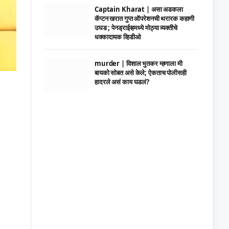
Captain Kharat | असा अडकला
कॅप्टन खरात गुप्त ऑपरेशनची थरारक कहाणी
उघड ; पेनड्राईव्हमध्ये मोठ्या व्यक्तीचे
धक्कादायक व्हिडीओ
murder | विशाल भुतकर म्हणाला मी
बायको सोबत असे केले; ऐकताच पोलीसही
हादरले असं काय घडलं?