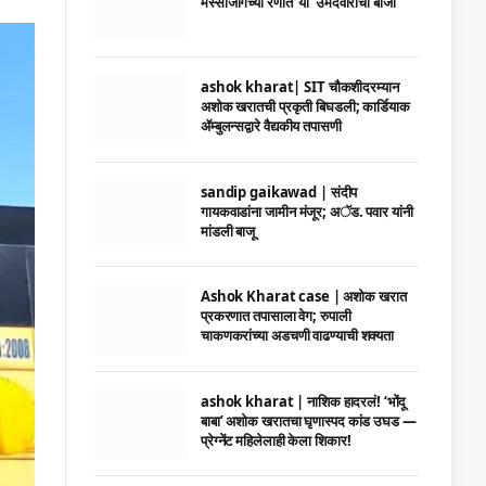
मस्साजोगच्या रणात ‘या’ उमेदवाराची बाजी
ashok kharat| SIT चौकशीदरम्यान
अशोक खरातची प्रकृती बिघडली; कार्डियाक
ॲम्बुलन्सद्वारे वैद्यकीय तपासणी
sandip gaikawad | संदीप
गायकवाडांना जामीन मंजूर; अॅड. पवार यांनी
मांडली बाजू
Ashok Kharat case | अशोक खरात
प्रकरणात तपासाला वेग; रुपाली
चाकणकरांच्या अडचणी वाढण्याची शक्यता
ashok kharat | नाशिक हादरलं! ‘भोंदू
बाबा’ अशोक खरातचा घृणास्पद कांड उघड —
प्रेग्नेंट महिलेलाही केला शिकार!