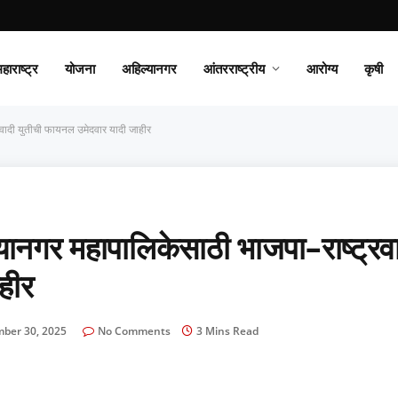
हाराष्ट्र
योजना
अहिल्यानगर
आंतरराष्ट्रीय
आरोग्य
कृषी
रवादी युतीची फायनल उमेदवार यादी जाहीर
यानगर महापालिकेसाठी भाजपा–राष्ट्रव
हीर
ber 30, 2025
No Comments
3 Mins Read