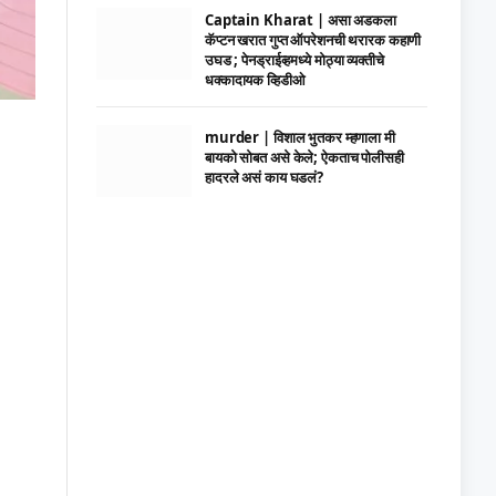
Captain Kharat | असा अडकला
कॅप्टन खरात गुप्त ऑपरेशनची थरारक कहाणी
उघड ; पेनड्राईव्हमध्ये मोठ्या व्यक्तीचे
धक्कादायक व्हिडीओ
murder | विशाल भुतकर म्हणाला मी
बायको सोबत असे केले; ऐकताच पोलीसही
हादरले असं काय घडलं?