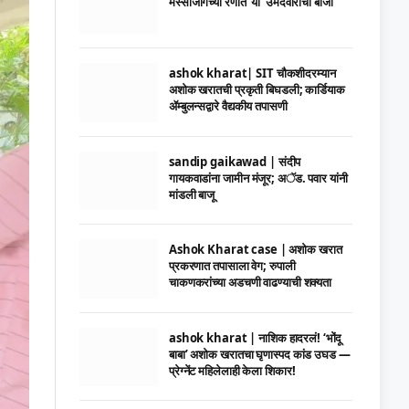
मस्साजोगच्या रणात ‘या’ उमेदवाराची बाजी
ashok kharat| SIT चौकशीदरम्यान
अशोक खरातची प्रकृती बिघडली; कार्डियाक
ॲम्बुलन्सद्वारे वैद्यकीय तपासणी
sandip gaikawad | संदीप
गायकवाडांना जामीन मंजूर; अॅड. पवार यांनी
मांडली बाजू
Ashok Kharat case | अशोक खरात
प्रकरणात तपासाला वेग; रुपाली
चाकणकरांच्या अडचणी वाढण्याची शक्यता
ashok kharat | नाशिक हादरलं! ‘भोंदू
बाबा’ अशोक खरातचा घृणास्पद कांड उघड —
प्रेग्नेंट महिलेलाही केला शिकार!