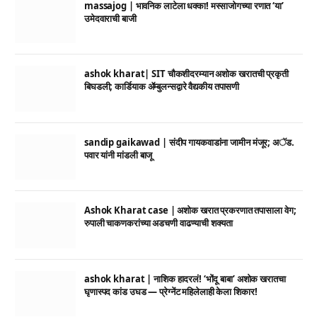
massajog | भावनिक लाटेला धक्का! मस्साजोगच्या रणात ‘या’
उमेदवाराची बाजी
ashok kharat| SIT चौकशीदरम्यान अशोक खरातची प्रकृती
बिघडली; कार्डियाक ॲम्बुलन्सद्वारे वैद्यकीय तपासणी
sandip gaikawad | संदीप गायकवाडांना जामीन मंजूर; अॅड.
पवार यांनी मांडली बाजू
Ashok Kharat case | अशोक खरात प्रकरणात तपासाला वेग;
रुपाली चाकणकरांच्या अडचणी वाढण्याची शक्यता
ashok kharat | नाशिक हादरलं! ‘भोंदू बाबा’ अशोक खरातचा
घृणास्पद कांड उघड — प्रेग्नेंट महिलेलाही केला शिकार!