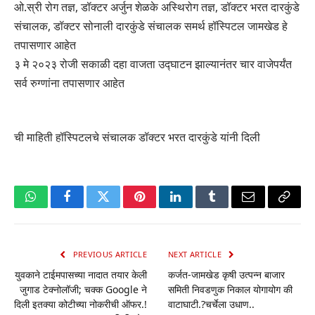
ओ.स्री रोग तज्ञ, डॉक्टर अर्जुन शेळके अस्थिरोग तज्ञ, डॉक्टर भरत दारकुंडे
संचालक, डॉक्टर सोनाली दारकुंडे संचालक समर्थ हॉस्पिटल जामखेड हे
तपासणार आहेत
३ मे २०२३ रोजी सकाळी दहा वाजता उद्घाटन झाल्यानंतर चार वाजेपर्यंत
सर्व रुग्णांना तपासणार आहेत
ची माहिती हॉस्पिटलचे संचालक डॉक्टर भरत दारकुंडे यांनी दिली
WhatsApp
Facebook
Twitter
Pinterest
LinkedIn
Tumblr
Email
Copy
Link
PREVIOUS ARTICLE
NEXT ARTICLE
युवकाने टाईमपासच्या नादात तयार केली
कर्जत-जामखेड कृषी उत्पन्न बाजार
जुगाड टेक्नोलॉजी; चक्क Google ने
समिती निवडणुक निकाल योगायोग की
दिली इतक्या कोटीच्या नोकरीची ऑफर.!
वाटाघाटी.?चर्चेला उधाण..