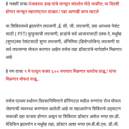
हे नक्की वाचा
.
पंजाबराव डख यांचे मान्सून संदर्भात मोठे भाकीत; या दिवशी
होणार मान्सून महाराष्ट्रात दाखल.! पहा आणखी काय म्हटले
या शिबिरामध्ये हृदयरोग तपासणी ,ई. सी. जी. तपासणी, दमा अस्थमा पेशंट
साठी ( PFT) फुफुसाची तपासणी, हाडांचे सर्व आजारासाठी एक्स-रे, मधुमेह
(शुगर)च्या पेशंटसाठी शुगर तपासणी, ॲनिमिया (हिमोग्लोबिन) तपासणी या
सर्व तपासण्या मोफत करणार आहेत तसेच तज्ञ डॉक्टरांचे मार्गदर्शन मिळणार
आहे
हे पण वाचा
१ मे पासून फक्त ६०० रुपयात मिळणार घरपोच वाळू.! यांना
मिळणार मोफत वाळू..
तसेच प्रथम वर्धापन दिवसानिमित्ताने हॉस्पिटल मधील रुग्णांना रोज मोफत
जेवणाची व्यवस्था करण्यात आलेली आहे या महाआरोग्य शिबिराचे उद्घाटन
सकाळी दहा वाजता होणार असून या शिबिरात डॉक्टर अमोल भगत एम.डी.
मेडिसिन हृदयरोग व मधुमेह तज्ञ, डॉक्टर आशा भगत एम.बी.बी.एस. डी.जी.