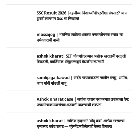
SSC Result 2026 |दहावीच्या विद्यार्थ्यांची प्रतीक्षा संपणार? आज
दुपारी लागणार Ssc चा निकाल!
massajog | भावनिक लाटेला धक्का! मस्साजोगच्या रणात ‘या’
उमेदवाराची बाजी
ashok kharat| SIT चौकशीदरम्यान अशोक खरातची प्रकृती
बिघडली; कार्डियाक ॲम्बुलन्सद्वारे वैद्यकीय तपासणी
sandip gaikawad | संदीप गायकवाडांना जामीन मंजूर; अॅड.
पवार यांनी मांडली बाजू
Ashok Kharat case | अशोक खरात प्रकरणात तपासाला वेग;
रुपाली चाकणकरांच्या अडचणी वाढण्याची शक्यता
ashok kharat | नाशिक हादरलं! ‘भोंदू बाबा’ अशोक खरातचा
घृणास्पद कांड उघड — प्रेग्नेंट महिलेलाही केला शिकार!