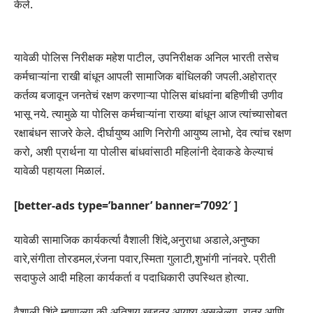
केले.
यावेळी पोलिस निरीक्षक महेश पाटील, उपनिरीक्षक अनिल भारती तसेच
कर्मचाऱ्यांना राखी बांधून आपली सामाजिक बांधिलकी जपली.अहोरात्र
कर्तव्य बजावून जनतेचं रक्षण करणाऱ्या पोलिस बांधवांना बहिणीची उणीव
भासू नये. त्यामुळे या पोलिस कर्मचाऱ्यांना राख्या बांधून आज त्यांच्यासोबत
रक्षाबंधन साजरे केले. दीर्घायुष्य आणि निरोगी आयुष्य लाभो, देव त्यांच रक्षण
करो, अशी प्रार्थना या पोलीस बांधवांसाठी महिलांनी देवाकडे केल्याचं
यावेळी पहायला मिळालं.
[better-ads type=’banner’ banner=’7092′ ]
यावेळी सामाजिक कार्यकर्त्या वैशाली शिंदे,अनुराधा अडाले,अनुष्का
वारे,संगीता तोरडमल,रंजना पवार,स्मिता गुलाटी,शुभांगी नांनवरे. प्रीती
सदाफुले आदी महिला कार्यकर्ता व पदाधिकारी उपस्थित होत्या.
वैशाली शिंदे म्हणाल्या की,अतिशय खडतर आयुष्य असलेल्या, रात्र आणि