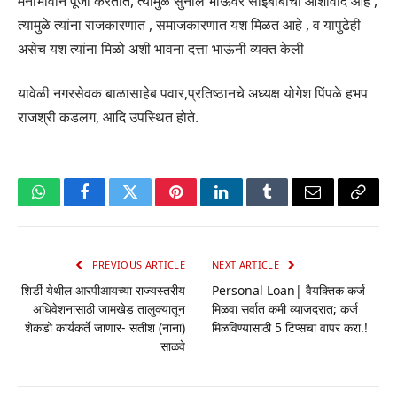
मनोभावाने पूजा करतात, त्यामुळे सुनील भाऊंवर साईबाबाचा आशीर्वाद आहे ,
त्यामुळे त्यांना राजकारणात , समाजकारणात यश मिळत आहे , व यापुढेही
असेच यश त्यांना मिळो अशी भावना दत्ता भाऊंनी व्यक्त केली
यावेळी नगरसेवक बाळासाहेब पवार,प्रतिष्ठानचे अध्यक्ष योगेश पिंपळे हभप
राजश्री कडलग, आदि उपस्थित होते.
WhatsApp
Facebook
Twitter
Pinterest
LinkedIn
Tumblr
Email
Copy
Link
PREVIOUS ARTICLE
NEXT ARTICLE
शिर्डी येथील आरपीआयच्या राज्यस्तरीय
Personal Loan| वैयक्तिक कर्ज
अधिवेशनासाठी जामखेड तालुक्यातून
मिळवा सर्वात कमी व्याजदरात; कर्ज
शेकडो कार्यकर्ते जाणार- सतीश (नाना)
मिळविण्यासाठी 5 टिप्सचा वापर करा.!
साळवे