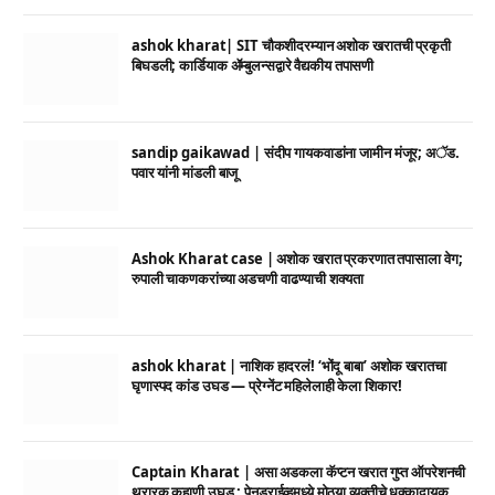
ashok kharat| SIT चौकशीदरम्यान अशोक खरातची प्रकृती
बिघडली; कार्डियाक ॲम्बुलन्सद्वारे वैद्यकीय तपासणी
sandip gaikawad | संदीप गायकवाडांना जामीन मंजूर; अॅड.
पवार यांनी मांडली बाजू
Ashok Kharat case | अशोक खरात प्रकरणात तपासाला वेग;
रुपाली चाकणकरांच्या अडचणी वाढण्याची शक्यता
ashok kharat | नाशिक हादरलं! ‘भोंदू बाबा’ अशोक खरातचा
घृणास्पद कांड उघड — प्रेग्नेंट महिलेलाही केला शिकार!
Captain Kharat | असा अडकला कॅप्टन खरात गुप्त ऑपरेशनची
थरारक कहाणी उघड ; पेनड्राईव्हमध्ये मोठ्या व्यक्तीचे धक्कादायक