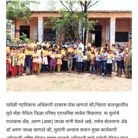
यावेळी गटविकास अधिकारी प्रकाश पोळ म्हणाले की,निवारा बालगृहातील
मुले मोहा येथिल जिल्हा परिषद प्राथमिक शाळेत शिकतात. या मुलांचे
पालकत्व ॲड. अरुण (आबा) जाधव यांनी घेतले आहे. तसेच बोलताना ॲड
डॉ अरुण जाधव म्हणाले की, मुलांनी अभ्यास करून मुख्य कार्यकारी
अधिकारी अशिष येरेकर यांच्या प्रमाणे अधिकारी व्हावे.यावेळी येरेकर यांना