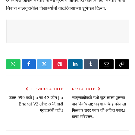
निवारा बालगृहातील विद्यार्थ्यांनी वाढदिवसाच्या शुभेच्छा दिल्या.
WhatsApp
Facebook
Twitter
Pinterest
LinkedIn
Tumblr
Email
Copy
Link
PREVIOUS ARTICLE
NEXT ARTICLE
फक्त 999 मध्ये Jio चा 4G फोन Jio
राष्ट्रवादीमध्ये उभी फूट काका पुतण्या
Bharat V2 लाँच; खरेदीसाठी
वाद विकोपाला; घड्याळ चिन्ह कोणाला
ग्राहकांची गर्दी.!
मिळणार शरद पवार की अजित पवार.!
वाचा सविस्तर..