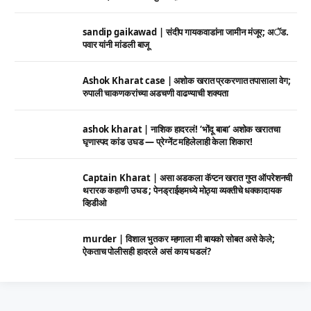
sandip gaikawad | संदीप गायकवाडांना जामीन मंजूर; अॅड.
पवार यांनी मांडली बाजू
Ashok Kharat case | अशोक खरात प्रकरणात तपासाला वेग;
रुपाली चाकणकरांच्या अडचणी वाढण्याची शक्यता
ashok kharat | नाशिक हादरलं! ‘भोंदू बाबा’ अशोक खरातचा
घृणास्पद कांड उघड — प्रेग्नेंट महिलेलाही केला शिकार!
Captain Kharat | असा अडकला कॅप्टन खरात गुप्त ऑपरेशनची
थरारक कहाणी उघड ; पेनड्राईव्हमध्ये मोठ्या व्यक्तीचे धक्कादायक
व्हिडीओ
murder | विशाल भुतकर म्हणाला मी बायको सोबत असे केले;
ऐकताच पोलीसही हादरले असं काय घडलं?