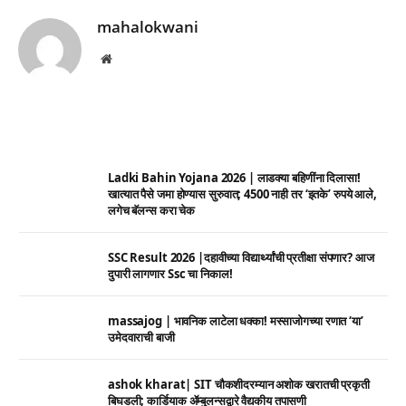
mahalokwani
Website
Ladki Bahin Yojana 2026 | लाडक्या बहिणींना दिलासा!
खात्यात पैसे जमा होण्यास सुरुवात; 4500 नाही तर ‘इतके’ रुपये आले,
लगेच बॅलन्स करा चेक
SSC Result 2026 |दहावीच्या विद्यार्थ्यांची प्रतीक्षा संपणार? आज
दुपारी लागणार Ssc चा निकाल!
massajog | भावनिक लाटेला धक्का! मस्साजोगच्या रणात ‘या’
उमेदवाराची बाजी
ashok kharat| SIT चौकशीदरम्यान अशोक खरातची प्रकृती
बिघडली; कार्डियाक ॲम्बुलन्सद्वारे वैद्यकीय तपासणी