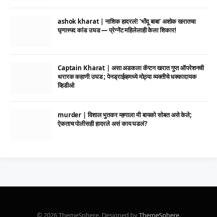
ashok kharat | नाशिक हादरलं! ‘भोंदू बाबा’ अशोक खरातचा
घृणास्पद कांड उघड — प्रेग्नेंट महिलेलाही केला शिकार!
Captain Kharat | असा अडकला कॅप्टन खरात गुप्त ऑपरेशनची
थरारक कहाणी उघड ; पेनड्राईव्हमध्ये मोठ्या व्यक्तीचे धक्कादायक
व्हिडीओ
murder | विशाल भुतकर म्हणाला मी बायको सोबत असे केले;
ऐकताच पोलीसही हादरले असं काय घडलं?
© 2026 ThemeSphere. Designed by
ThemeSphere
.