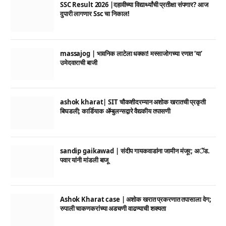
SSC Result 2026 |दहावीच्या विद्यार्थ्यांची प्रतीक्षा संपणार? आज
दुपारी लागणार Ssc चा निकाल!
massajog | भावनिक लाटेला धक्का! मस्साजोगच्या रणात ‘या’
उमेदवाराची बाजी
ashok kharat| SIT चौकशीदरम्यान अशोक खरातची प्रकृती
बिघडली; कार्डियाक ॲम्बुलन्सद्वारे वैद्यकीय तपासणी
sandip gaikawad | संदीप गायकवाडांना जामीन मंजूर; अॅड.
पवार यांनी मांडली बाजू
Ashok Kharat case | अशोक खरात प्रकरणात तपासाला वेग;
रुपाली चाकणकरांच्या अडचणी वाढण्याची शक्यता