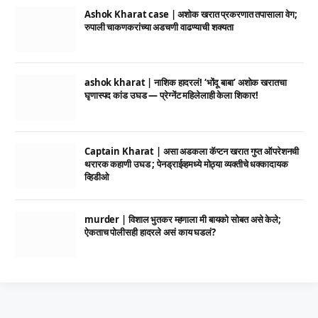
Ashok Kharat case | अशोक खरात प्रकरणात तपासाला वेग;
रुपाली चाकणकरांच्या अडचणी वाढण्याची शक्यता
ashok kharat | नाशिक हादरलं! ‘भोंदू बाबा’ अशोक खरातचा
घृणास्पद कांड उघड — प्रेग्नेंट महिलेलाही केला शिकार!
Captain Kharat | असा अडकला कॅप्टन खरात गुप्त ऑपरेशनची
थरारक कहाणी उघड ; पेनड्राईव्हमध्ये मोठ्या व्यक्तीचे धक्कादायक
व्हिडीओ
murder | विशाल भुतकर म्हणाला मी बायको सोबत असे केले;
ऐकताच पोलीसही हादरले असं काय घडलं?