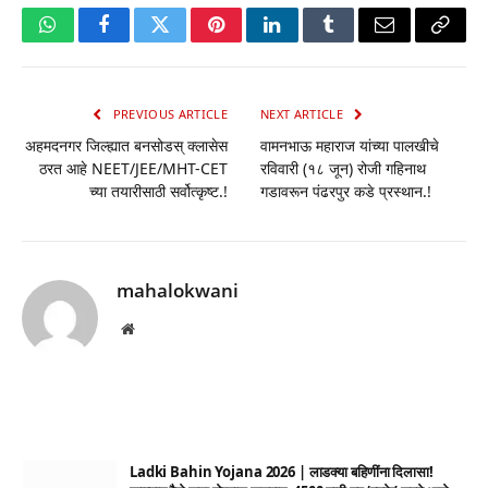
WhatsApp
Facebook
Twitter
Pinterest
LinkedIn
Tumblr
Email
Copy
Link
PREVIOUS ARTICLE
NEXT ARTICLE
अहमदनगर जिल्ह्यात बनसोडस् क्लासेस
वामनभाऊ महाराज यांच्या पालखीचे
ठरत आहे NEET/JEE/MHT-CET
रविवारी (१८ जून) रोजी गहिनाथ
च्या तयारीसाठी सर्वोत्कृष्ट.!
गडावरून पंढरपुर कडे प्रस्थान.!
mahalokwani
Website
Ladki Bahin Yojana 2026 | लाडक्या बहिणींना दिलासा!