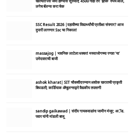
खात्यात पैसे जमा होण्यास सुरुवात; 4500 नाही तर ‘इतके’ रुपये आले,
लगेच बॅलन्स करा चेक
SSC Result 2026 |दहावीच्या विद्यार्थ्यांची प्रतीक्षा संपणार? आज
दुपारी लागणार Ssc चा निकाल!
massajog | भावनिक लाटेला धक्का! मस्साजोगच्या रणात ‘या’
उमेदवाराची बाजी
ashok kharat| SIT चौकशीदरम्यान अशोक खरातची प्रकृती
बिघडली; कार्डियाक ॲम्बुलन्सद्वारे वैद्यकीय तपासणी
sandip gaikawad | संदीप गायकवाडांना जामीन मंजूर; अॅड.
पवार यांनी मांडली बाजू