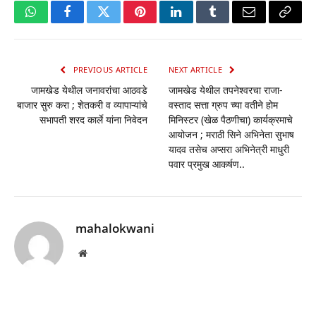
WhatsApp
Facebook
Twitter
Pinterest
LinkedIn
Tumblr
Email
Copy
Link
PREVIOUS ARTICLE
NEXT ARTICLE
जामखेड येथील जनावरांचा आठवडे
जामखेड येथील तपनेश्वरचा राजा-
बाजार सुरु करा ; शेतकरी व व्यापाऱ्यांचे
वस्ताद सत्ता ग्रुप च्या वतीने होम
सभापती शरद कार्ले यांना निवेदन
मिनिस्टर (खेळ पैठणीचा) कार्यक्रमाचे
आयोजन ; मराठी सिने अभिनेता सुभाष
यादव तसेच अप्सरा अभिनेत्री माधुरी
पवार प्रमुख आकर्षण..
mahalokwani
Website