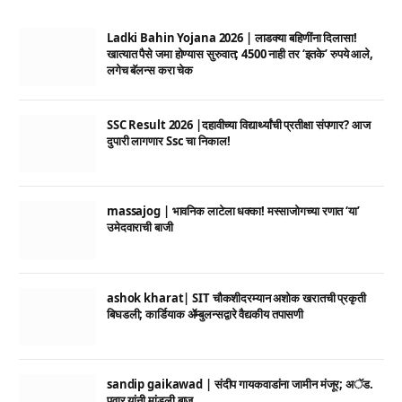
Ladki Bahin Yojana 2026 | लाडक्या बहिणींना दिलासा!
खात्यात पैसे जमा होण्यास सुरुवात; 4500 नाही तर ‘इतके’ रुपये आले,
लगेच बॅलन्स करा चेक
SSC Result 2026 |दहावीच्या विद्यार्थ्यांची प्रतीक्षा संपणार? आज
दुपारी लागणार Ssc चा निकाल!
massajog | भावनिक लाटेला धक्का! मस्साजोगच्या रणात ‘या’
उमेदवाराची बाजी
ashok kharat| SIT चौकशीदरम्यान अशोक खरातची प्रकृती
बिघडली; कार्डियाक ॲम्बुलन्सद्वारे वैद्यकीय तपासणी
sandip gaikawad | संदीप गायकवाडांना जामीन मंजूर; अॅड.
पवार यांनी मांडली बाजू