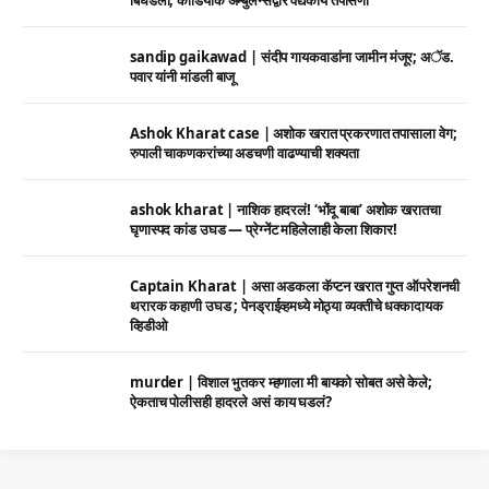
sandip gaikawad | संदीप गायकवाडांना जामीन मंजूर; अॅड.
पवार यांनी मांडली बाजू
Ashok Kharat case | अशोक खरात प्रकरणात तपासाला वेग;
रुपाली चाकणकरांच्या अडचणी वाढण्याची शक्यता
ashok kharat | नाशिक हादरलं! ‘भोंदू बाबा’ अशोक खरातचा
घृणास्पद कांड उघड — प्रेग्नेंट महिलेलाही केला शिकार!
Captain Kharat | असा अडकला कॅप्टन खरात गुप्त ऑपरेशनची
थरारक कहाणी उघड ; पेनड्राईव्हमध्ये मोठ्या व्यक्तीचे धक्कादायक
व्हिडीओ
murder | विशाल भुतकर म्हणाला मी बायको सोबत असे केले;
ऐकताच पोलीसही हादरले असं काय घडलं?