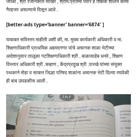
जाधव , श्री रजनिकांत साखरे , श्रीम.प्रतिमा पवार हे शिक्षक शालेय कामी
गैरहजर असल्याचे दिसून आले .
[better-ads type=’banner’ banner=’6874′ ]
याबाबत सविस्तर माहीती अशी की, मा. मुख्य कार्यकारी अधिकारी व मा.
शिक्षणाधिकारी प्राथमिक अहमदनगर यांचे अचानक शाळा भेटीच्या
आदेशानुसार तालूका गटशिक्षणाधिकारी श्री . बाळासाहेब धनवे , शिक्षण
विस्तार अधिकारी श्री .चव्हाण , केंद्रप्रदुख श्री .पारखे यांच्या संयुक्त
पथकाने मोहा व साकत जिल्हा परिषद शाळांना अचानक भेटी दिल्या त्यावेळी
ही बाब उघडकीस आली .