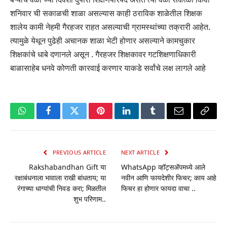
शनिवार ची सकाळची शाळा असल्यास काही ठराविक शाळेतील शिक्षक
शालेय कामी नेहमी गैरहजर राहत असल्याची ग्रामस्थांच्या तक्रारी आहेत.
त्यामुळे येथून पुढेही अचानक शाळा भेटी होणार असल्याने कामचुकार
शिक्षकांचे धाबे दणानले असून . गैरहजर शिक्षकावर गटशिक्षणाधिकारी
बाळासाहेब धनवे कोणती कारवाई करणार याकडे सर्वांचे लक्ष लागले आहे
WhatsApp
Facebook
Twitter
Pinterest
LinkedIn
Tumblr
Email
Copy
Link
PREVIOUS ARTICLE
NEXT ARTICLE
Rakshabandhan Gift या
WhatsApp व्हॉट्सॲपमध्ये आले
रक्षाबंधनाला भावाला राखी बांधताय; या
नवीन आणि फायदेशीर फिचर; काय आहे
रंगाच्या धाग्यांची निवड करा; मिळतील
फिचर हा होणार फायदा वाचा ..
शुभ परिणाम..