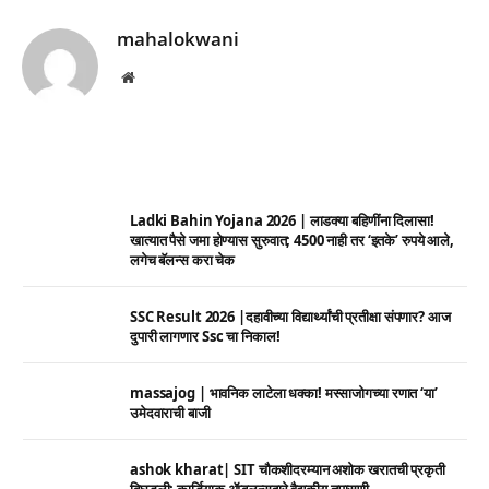
mahalokwani
Website
Ladki Bahin Yojana 2026 | लाडक्या बहिणींना दिलासा!
खात्यात पैसे जमा होण्यास सुरुवात; 4500 नाही तर ‘इतके’ रुपये आले,
लगेच बॅलन्स करा चेक
SSC Result 2026 |दहावीच्या विद्यार्थ्यांची प्रतीक्षा संपणार? आज
दुपारी लागणार Ssc चा निकाल!
massajog | भावनिक लाटेला धक्का! मस्साजोगच्या रणात ‘या’
उमेदवाराची बाजी
ashok kharat| SIT चौकशीदरम्यान अशोक खरातची प्रकृती
बिघडली; कार्डियाक ॲम्बुलन्सद्वारे वैद्यकीय तपासणी