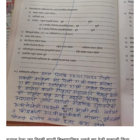
बऱ्याच वेळा ज्या दिवशी दुपारी शिक्षणपरिषद असते त्या वेळी सकाळी किंवा