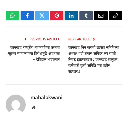
WhatsApp
Facebook
Twitter
Pinterest
LinkedIn
Tumblr
Email
Copy
Link
PREVIOUS ARTICLE
NEXT ARTICLE
जामखेड राष्ट्रीय महामार्गाच्या कामात
जामखेड भिम जयंती उत्सव समितिच्या
मूठभर व्यापाऱ्यांच्या विरोधामुळे अडथळा
अध्यक्ष पदी राजन समिंदर सर यांची
– देविदास भादलकर
निवड झाल्याबद्दल ; जामखेड तालुका
कर्मचारी कृती समिति च्या वतीने
सत्कार.!
mahalokwani
Website