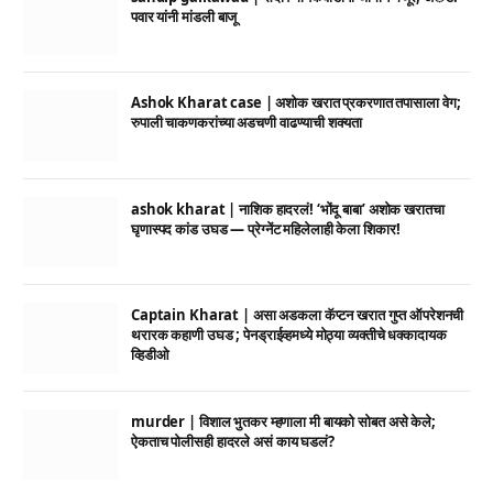
पवार यांनी मांडली बाजू
Ashok Kharat case | अशोक खरात प्रकरणात तपासाला वेग;
रुपाली चाकणकरांच्या अडचणी वाढण्याची शक्यता
ashok kharat | नाशिक हादरलं! ‘भोंदू बाबा’ अशोक खरातचा
घृणास्पद कांड उघड — प्रेग्नेंट महिलेलाही केला शिकार!
Captain Kharat | असा अडकला कॅप्टन खरात गुप्त ऑपरेशनची
थरारक कहाणी उघड ; पेनड्राईव्हमध्ये मोठ्या व्यक्तीचे धक्कादायक
व्हिडीओ
murder | विशाल भुतकर म्हणाला मी बायको सोबत असे केले;
ऐकताच पोलीसही हादरले असं काय घडलं?