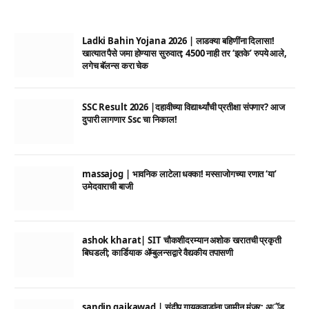
Ladki Bahin Yojana 2026 | लाडक्या बहिणींना दिलासा!
खात्यात पैसे जमा होण्यास सुरुवात; 4500 नाही तर ‘इतके’ रुपये आले,
लगेच बॅलन्स करा चेक
SSC Result 2026 |दहावीच्या विद्यार्थ्यांची प्रतीक्षा संपणार? आज
दुपारी लागणार Ssc चा निकाल!
massajog | भावनिक लाटेला धक्का! मस्साजोगच्या रणात ‘या’
उमेदवाराची बाजी
ashok kharat| SIT चौकशीदरम्यान अशोक खरातची प्रकृती
बिघडली; कार्डियाक ॲम्बुलन्सद्वारे वैद्यकीय तपासणी
sandip gaikawad | संदीप गायकवाडांना जामीन मंजूर; अॅड.