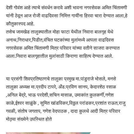
देशी गोवंश आहे त्याचे संवर्धन करावे अशी भावना नगरसेवक अमित चिंतामणी
यांनी ठेवून आज रोजी वाढदिवसा निमित्त गायींना हिरवा चारा देण्यात आला,हे
कौतुकास्पद आहे.
तसेच जामखेड तालुक्यातील मोहा फाटा येथील निवारा बालगृह येथे
अनाथ,निराधार,पिडीत,वंचित घटकांच्या मुलांमध्ये आपला वाढदिवस
नगरसेवक अमित चिंतामणी मित्र परिवार यांच्या वतीने साजरा करण्यात
आला.निवारा बालगृहातील मुलांसाठी किराणा साहित्य देण्यात आले.
या प्रसंगी शिवप्रतिष्ठाणचे तालुका प्रमुख मा.पांडुराजे भोसले, मनसे
तालुका अध्यक्ष मा.प्रदीप टापरे, अँड.प्रविण सानप, केदारशेठ रसाळ
,अनिल बेद्रे, भाऊ परदेशी,सचिन मासाळ, उमाकांत कुलकर्णी,गणेश
काळे,ईश्वर साळुंके , सुमित खांडविकर,विठ्ठल परांडकर,प्रशांत राऊत,राजु
गवळी, संतोष जगताप, गणेश वेदपाठक , दादा कुलथे आदी मित्र परिवार
मोठ्या संख्येने उपस्थित होते