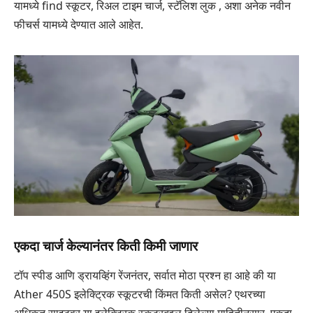
यामध्ये find स्कूटर, रिअल टाइम चार्ज, स्टॅलिश लुक , अशा अनेक नवीन
फीचर्स यामध्ये देण्यात आले आहेत.
एकदा चार्ज केल्यानंतर किती किमी जाणार
टॉप स्पीड आणि ड्रायव्हिंग रेंजनंतर, सर्वात मोठा प्रश्न हा आहे की या
Ather 450S इलेक्ट्रिक स्कूटरची किंमत किती असेल? एथरच्या
अधिकृत साइटवर या इलेक्ट्रिक स्कूटरबद्दल दिलेल्या माहितीनुसार, एकदा