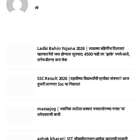
Website
Ladki Bahin Yojana 2026 | लाडक्या बहिणींना दिलासा!
खात्यात पैसे जमा होण्यास सुरुवात; 4500 नाही तर ‘इतके’ रुपये आले,
लगेच बॅलन्स करा चेक
SSC Result 2026 |दहावीच्या विद्यार्थ्यांची प्रतीक्षा संपणार? आज
दुपारी लागणार Ssc चा निकाल!
massajog | भावनिक लाटेला धक्का! मस्साजोगच्या रणात ‘या’
उमेदवाराची बाजी
ashok kharat| SIT चौकशीदरम्यान अशोक खरातची प्रकृती