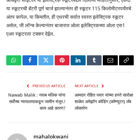
या स्कूटरची बॅटरी पूर्ण चार्ज झाल्यानंतर ही स्कूटर 115 किलोमीटरपर्यंतचे
अंतर कापेल. या किमतीत, ही एथरची सर्वात स्वस्त इलेक्ट्रिक स्कूटर
असेल, जी लॉन्च केल्यानंतर बाजारात ओला इलेक्ट्रिकच्या ओला एस1
एअर स्कूटरला टक्कर देईल.
WhatsApp
Facebook
Twitter
Pinterest
LinkedIn
Tumblr
Email
Copy
Link
PREVIOUS ARTICLE
NEXT ARTICLE
Nawab Malik : नवाब मलिक यांना
आमदार रोहित पवार यांच्या हस्ते सारोळा
सर्वोच्च न्यायालयाकडून जामीन मंजूर.!
शाळेत अमेझॉन कोडिंग (कॉम्प्युटर) लॅब
काय आहे कारण?
लोकार्पण
mahalokwani