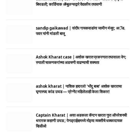
बिघडली; कार्डियाक ॲम्बुलन्सद्वारे वैद्यकीय तपासणी
sandip gaikawad | संदीप गायकवाडांना जामीन मंजूर; अॅड.
पवार यांनी मांडली बाजू
Ashok Kharat case | अशोक खरात प्रकरणात तपासाला वेग;
रुपाली चाकणकरांच्या अडचणी वाढण्याची शक्यता
ashok kharat | नाशिक हादरलं! ‘भोंदू बाबा’ अशोक खरातचा
घृणास्पद कांड उघड — प्रेग्नेंट महिलेलाही केला शिकार!
Captain Kharat | असा अडकला कॅप्टन खरात गुप्त ऑपरेशनची
थरारक कहाणी उघड ; पेनड्राईव्हमध्ये मोठ्या व्यक्तीचे धक्कादायक
व्हिडीओ