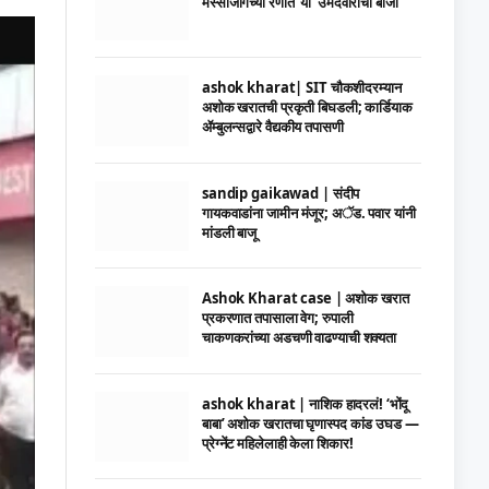
मस्साजोगच्या रणात ‘या’ उमेदवाराची बाजी
ashok kharat| SIT चौकशीदरम्यान
अशोक खरातची प्रकृती बिघडली; कार्डियाक
ॲम्बुलन्सद्वारे वैद्यकीय तपासणी
sandip gaikawad | संदीप
गायकवाडांना जामीन मंजूर; अॅड. पवार यांनी
मांडली बाजू
Ashok Kharat case | अशोक खरात
प्रकरणात तपासाला वेग; रुपाली
चाकणकरांच्या अडचणी वाढण्याची शक्यता
ashok kharat | नाशिक हादरलं! ‘भोंदू
बाबा’ अशोक खरातचा घृणास्पद कांड उघड —
प्रेग्नेंट महिलेलाही केला शिकार!