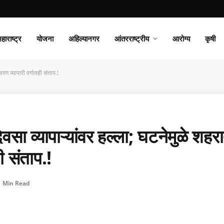
हाराष्ट्र
योजना
अहिल्यानगर
आंतरराष्ट्रीय
आरोग्य
कृषी
ण व्यापारी वर्गातही संताप.!
ा व्यापाऱ्यांवर हल्ला; घटनेमुळे शहर
ी संताप.!
1 Min Read