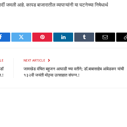
 गर्दी जमली आहे. कापड बाजारातील व्यापाऱ्यांनी या घटनेच्या निषेधार्थ
p
Facebook
Twitter
Pinterest
LinkedIn
Tumblr
Email
LE
NEXT ARTICLE
 डॉ
जामखेड वंचित बहुजन आघाडी च्या वतीने; डॉ.बाबासाहेब आंबेडकर यांची
न.!
१३२वी जयंती मोठ्या उत्साहात संपन्न.!