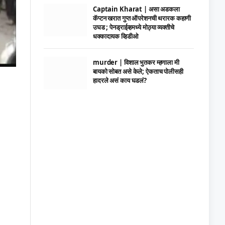
Captain Kharat | असा अडकला
कॅप्टन खरात गुप्त ऑपरेशनची थरारक कहाणी
उघड ; पेनड्राईव्हमध्ये मोठ्या व्यक्तीचे
धक्कादायक व्हिडीओ
murder | विशाल भुतकर म्हणाला मी
बायको सोबत असे केले; ऐकताच पोलीसही
हादरले असं काय घडलं?