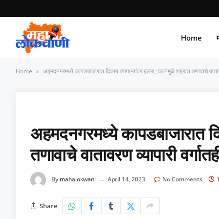
Home
म
Home
अहमदनगरमध्ये कापडबाजारात दिवसा व्यापाऱ्यांवर हल्ला; घटनेमुळे शहरात तणावाचे वातावर
»
अहमदनगरमध्ये कापडबाजारात दिवस
तणावाचे वातावरण व्यापारी वर्गातह
By
mahalokwani
April 14, 2023
No Comments
Share