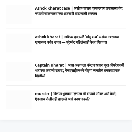
Ashok Kharat case | अशोक खरात प्रकरणात तपासाला वेग;
रुपाली चाकणकरांच्या अडचणी वाढण्याची शक्यता
ashok kharat | नाशिक हादरलं! ‘भोंदू बाबा’ अशोक खरातचा
घृणास्पद कांड उघड — प्रेग्नेंट महिलेलाही केला शिकार!
Captain Kharat | असा अडकला कॅप्टन खरात गुप्त ऑपरेशनची
थरारक कहाणी उघड ; पेनड्राईव्हमध्ये मोठ्या व्यक्तीचे धक्कादायक
व्हिडीओ
murder | विशाल भुतकर म्हणाला मी बायको सोबत असे केले;
ऐकताच पोलीसही हादरले असं काय घडलं?