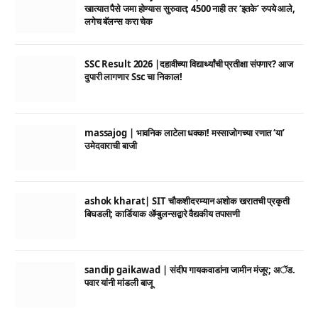
खात्यात पैसे जमा होण्यास सुरुवात; 4500 नाही तर ‘इतके’ रुपये आले,
लगेच बॅलन्स करा चेक
SSC Result 2026 |दहावीच्या विद्यार्थ्यांची प्रतीक्षा संपणार? आज
दुपारी लागणार Ssc चा निकाल!
massajog | भावनिक लाटेला धक्का! मस्साजोगच्या रणात ‘या’
उमेदवाराची बाजी
ashok kharat| SIT चौकशीदरम्यान अशोक खरातची प्रकृती
बिघडली; कार्डियाक ॲम्बुलन्सद्वारे वैद्यकीय तपासणी
sandip gaikawad | संदीप गायकवाडांना जामीन मंजूर; अॅड.
पवार यांनी मांडली बाजू