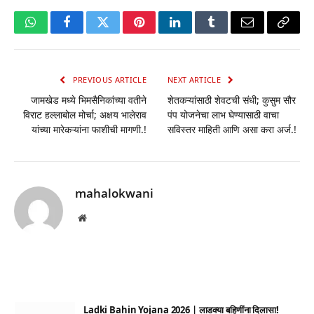
WhatsApp
Facebook
Twitter
Pinterest
LinkedIn
Tumblr
Email
Copy
Link
PREVIOUS ARTICLE
NEXT ARTICLE
जामखेड मध्ये भिमसैनिकांच्या वतीने
शेतकऱ्यांसाठी शेवटची संधी; कुसुम सौर
विराट हल्लाबोल मोर्चा; अक्षय भालेराव
पंप योजनेचा लाभ घेण्यासाठी वाचा
यांच्या मारेकऱ्यांना फाशीची मागणी.!
सविस्तर माहिती आणि असा करा अर्ज.!
mahalokwani
Website
Ladki Bahin Yojana 2026 | लाडक्या बहिणींना दिलासा!