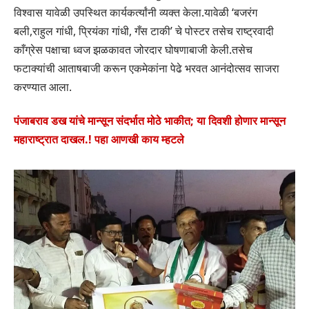
विश्वास यावेळी उपस्थित कार्यकर्त्यांनी व्यक्त केला.यावेळी ‘बजरंग
बली,राहुल गांधी, प्रियंका गांधी, गँस टाकी’ चे पोस्टर तसेच राष्ट्रवादी
काँग्रेस पक्षाचा ध्वज झळकावत जोरदार घोषणाबाजी केली.तसेच
फटाक्यांची आताषबाजी करून एकमेकांना पेढे भरवत आनंदोत्सव साजरा
करण्यात आला.
पंजाबराव डख यांचे मान्सून संदर्भात मोठे भाकीत; या दिवशी होणार मान्सून
महाराष्ट्रात दाखल.! पहा आणखी काय म्हटले