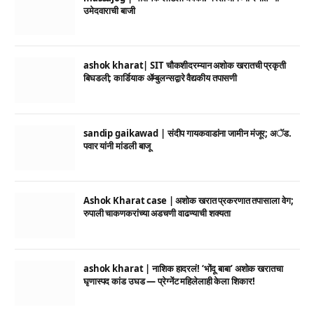
उमेदवाराची बाजी
ashok kharat| SIT चौकशीदरम्यान अशोक खरातची प्रकृती
बिघडली; कार्डियाक ॲम्बुलन्सद्वारे वैद्यकीय तपासणी
sandip gaikawad | संदीप गायकवाडांना जामीन मंजूर; अॅड.
पवार यांनी मांडली बाजू
Ashok Kharat case | अशोक खरात प्रकरणात तपासाला वेग;
रुपाली चाकणकरांच्या अडचणी वाढण्याची शक्यता
ashok kharat | नाशिक हादरलं! ‘भोंदू बाबा’ अशोक खरातचा
घृणास्पद कांड उघड — प्रेग्नेंट महिलेलाही केला शिकार!