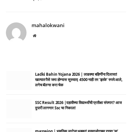
mahalokwani
Website
Ladki Bahin Yojana 2026 | लाडक्या बहिणींना दिलासा!
खात्यात पैसे जमा होण्यास सुरुवात; 4500 नाही तर ‘इतके’ रुपये आले,
लगेच बॅलन्स करा चेक
SSC Result 2026 |दहावीच्या विद्यार्थ्यांची प्रतीक्षा संपणार? आज
दुपारी लागणार Ssc चा निकाल!
massajog | भावनिक लाटेला धक्का! मस्साजोगच्या रणात ‘या’