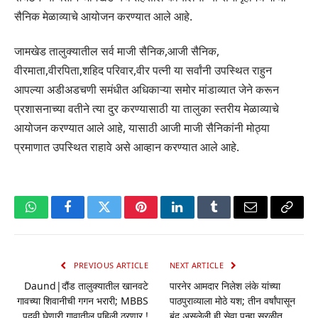
सैनिक मेळाव्याचे आयोजन करण्यात आले आहे.
जामखेड तालुक्यातील सर्व माजी सैनिक,आजी सैनिक,
वीरमाता,वीरपिता,शहिद परिवार,वीर पत्नी या सर्वांनी उपस्थित राहुन
आपल्या अडीअडचणी समंधीत अधिकाऱ्या समोर मांडाव्यात जेने करून
प्रशासनाच्या वतीने त्या दुर करण्यासाठी या तालुका स्तरीय मेळाव्याचे
आयोजन करण्यात आले आहे, यासाठी आजी माजी सैनिकांनी मोठ्या
प्रमाणात उपस्थित राहावे असे आव्हान करण्यात आले आहे.
WhatsApp
Facebook
Twitter
Pinterest
LinkedIn
Tumblr
Email
Copy
Link
PREVIOUS ARTICLE
NEXT ARTICLE
Daund|दौंड तालुक्यातील खानवटे
पारनेर आमदार निलेश लंके यांच्या
गावच्या शिवानीची गगन भरारी; MBBS
पाठपुराव्याला मोठे यश; तीन वर्षांपासून
पदवी घेणारी गावातील पहिली ठरणार.!
बंद असलेली ही सेवा पुन्हा सुरळीत