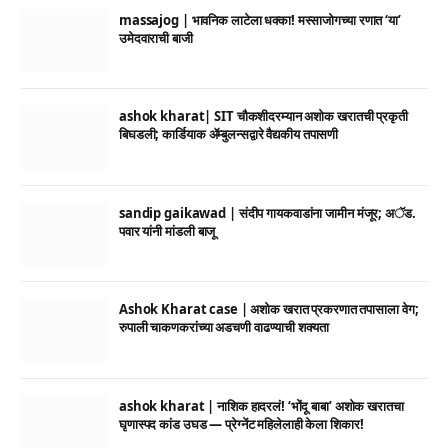
massajog | भावनिक लाटेला धक्का! मस्साजोगच्या रणात ‘या’
उमेदवाराची बाजी
ashok kharat| SIT चौकशीदरम्यान अशोक खरातची प्रकृती
बिघडली; कार्डियाक ॲम्बुलन्सद्वारे वैद्यकीय तपासणी
sandip gaikawad | संदीप गायकवाडांना जामीन मंजूर; अॅड.
पवार यांनी मांडली बाजू
Ashok Kharat case | अशोक खरात प्रकरणात तपासाला वेग;
रुपाली चाकणकरांच्या अडचणी वाढण्याची शक्यता
ashok kharat | नाशिक हादरलं! ‘भोंदू बाबा’ अशोक खरातचा
घृणास्पद कांड उघड — प्रेग्नेंट महिलेलाही केला शिकार!