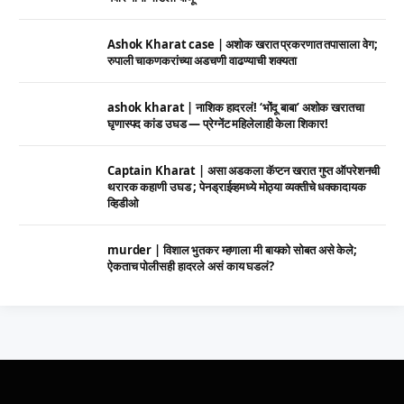
Ashok Kharat case | अशोक खरात प्रकरणात तपासाला वेग;
रुपाली चाकणकरांच्या अडचणी वाढण्याची शक्यता
ashok kharat | नाशिक हादरलं! ‘भोंदू बाबा’ अशोक खरातचा
घृणास्पद कांड उघड — प्रेग्नेंट महिलेलाही केला शिकार!
Captain Kharat | असा अडकला कॅप्टन खरात गुप्त ऑपरेशनची
थरारक कहाणी उघड ; पेनड्राईव्हमध्ये मोठ्या व्यक्तीचे धक्कादायक
व्हिडीओ
murder | विशाल भुतकर म्हणाला मी बायको सोबत असे केले;
ऐकताच पोलीसही हादरले असं काय घडलं?