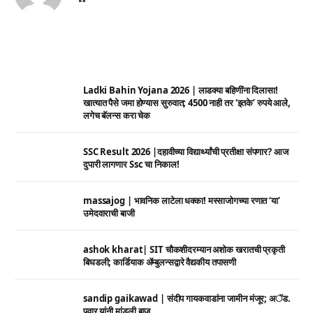
Ladki Bahin Yojana 2026 | लाडक्या बहिणींना दिलासा!
खात्यात पैसे जमा होण्यास सुरुवात; 4500 नाही तर ‘इतके’ रुपये आले,
लगेच बॅलन्स करा चेक
SSC Result 2026 |दहावीच्या विद्यार्थ्यांची प्रतीक्षा संपणार? आज
दुपारी लागणार Ssc चा निकाल!
massajog | भावनिक लाटेला धक्का! मस्साजोगच्या रणात ‘या’
उमेदवाराची बाजी
ashok kharat| SIT चौकशीदरम्यान अशोक खरातची प्रकृती
बिघडली; कार्डियाक ॲम्बुलन्सद्वारे वैद्यकीय तपासणी
sandip gaikawad | संदीप गायकवाडांना जामीन मंजूर; अॅड.
पवार यांनी मांडली बाजू