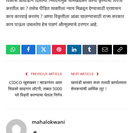
विकास आघाडीने दिलेल्या निवेदनामुळे जामखेडकर अश्या कृत्याचा विरोध
करतील का ? तसेच पीडित व्यक्तीला न्याय मिळवून देण्यासाठी प्रशासन
काय कारवाई करतंय ? अश्या विकृतीला आळा घालण्यासाठी राज्य सरकार
काय पाऊल उचलतेय हेच पाहणं औत्सुक्याचे ठरणार आहे.
WhatsApp
Facebook
Twitter
Pinterest
LinkedIn
Tumblr
Email
Copy
Link
PREVIOUS ARTICLE
NEXT ARTICLE
CIDCO खुशखबर ! म्हाडानंतर आता
खरवंडी कासार सजा तलाठी कार्यालयात
सिडको काढणार लॉटरी; तब्बल 5000
शेतकऱ्यांची आर्थिक लूट !
घरे विक्री करण्याचा घेतला निर्णय
mahalokwani
Website