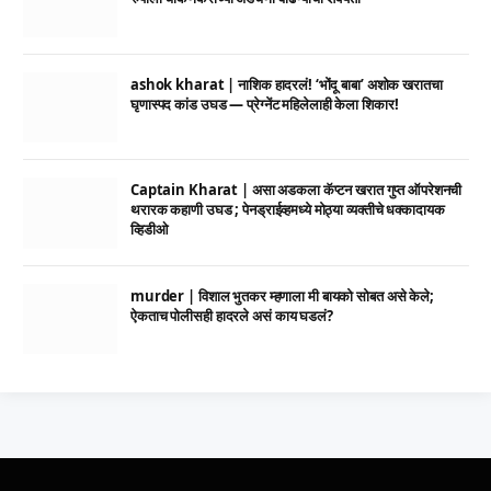
ashok kharat | नाशिक हादरलं! ‘भोंदू बाबा’ अशोक खरातचा
घृणास्पद कांड उघड — प्रेग्नेंट महिलेलाही केला शिकार!
Captain Kharat | असा अडकला कॅप्टन खरात गुप्त ऑपरेशनची
थरारक कहाणी उघड ; पेनड्राईव्हमध्ये मोठ्या व्यक्तीचे धक्कादायक
व्हिडीओ
murder | विशाल भुतकर म्हणाला मी बायको सोबत असे केले;
ऐकताच पोलीसही हादरले असं काय घडलं?