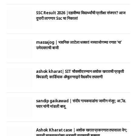
SSC Result 2026 |दहावीच्या विद्यार्थ्यांची प्रतीक्षा संपणार? आज
दुपारी लागणार Ssc चा निकाल!
massajog | भावनिक लाटेला धक्का! मस्साजोगच्या रणात ‘या’
उमेदवाराची बाजी
ashok kharat| SIT चौकशीदरम्यान अशोक खरातची प्रकृती
बिघडली; कार्डियाक ॲम्बुलन्सद्वारे वैद्यकीय तपासणी
sandip gaikawad | संदीप गायकवाडांना जामीन मंजूर; अॅड.
पवार यांनी मांडली बाजू
Ashok Kharat case | अशोक खरात प्रकरणात तपासाला वेग;
रुपाली चाकणकरांच्या अडचणी वाढण्याची शक्यता