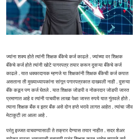
ज्यांना शक्य होते त्यांनी शिक्षक बँकेचे कर्ज काढले . ज्यांच्या वर शिक्षक
बँकेचे कर्ज होते त्यांनी खोटे पागरपत्र तयार करून दुसऱ्या बँकेचे कर्ज
काढले . यात धक्कादायक म्हणजे या शिक्षकांनी शिक्षक बँकेची कर्ज कपात
असताना ती मुख्याध्यापकांना सांगून पगारपत्रकात दाखवली नाही . दुसऱ्या
बँके कडून पण कर्ज घेतले . यात शिक्षक जोडपी व नोकरदार जोडपी जास्त
प्रमाणात आहे व त्यांनी पाचवीस लाखा पेक्षा जास्त रुपये यात गुंतवले होते .
त्याना शिक्षक बँक व इतर बँक असे दोन हप्ते भरावे लागत आहेत . त्यांचा जीव
मेटाकुटी ला आला आहे .
परंतु इज्जत वाचवण्यासाठी ते तक्रार देण्यास तयार नाहीत . सदर शेअर
ब्रोकर वारला असल्याची बतावणी एजंट शिक्षक करत आहेत् त्यामुळे सर्व