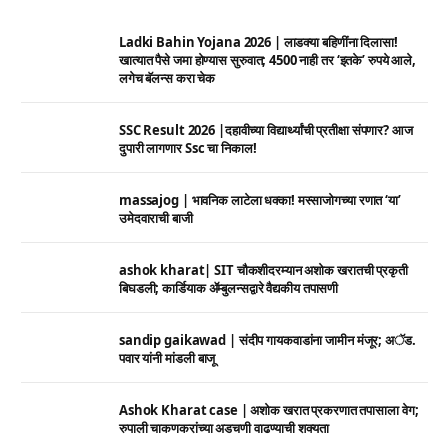
Ladki Bahin Yojana 2026 | लाडक्या बहिणींना दिलासा!
खात्यात पैसे जमा होण्यास सुरुवात; 4500 नाही तर ‘इतके’ रुपये आले,
लगेच बॅलन्स करा चेक
SSC Result 2026 |दहावीच्या विद्यार्थ्यांची प्रतीक्षा संपणार? आज
दुपारी लागणार Ssc चा निकाल!
massajog | भावनिक लाटेला धक्का! मस्साजोगच्या रणात ‘या’
उमेदवाराची बाजी
ashok kharat| SIT चौकशीदरम्यान अशोक खरातची प्रकृती
बिघडली; कार्डियाक ॲम्बुलन्सद्वारे वैद्यकीय तपासणी
sandip gaikawad | संदीप गायकवाडांना जामीन मंजूर; अॅड.
पवार यांनी मांडली बाजू
Ashok Kharat case | अशोक खरात प्रकरणात तपासाला वेग;
रुपाली चाकणकरांच्या अडचणी वाढण्याची शक्यता