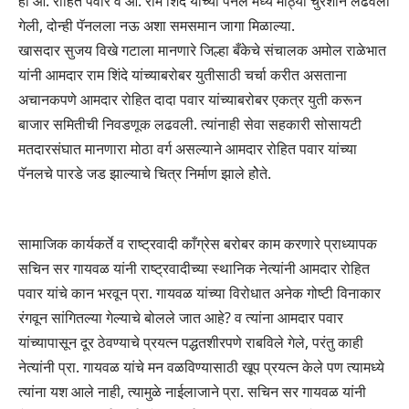
ही आ. रोहित पवार व आ. राम शिंदे यांच्या पॅनल मध्ये मोठ्या चुरशीने लढवली
गेली, दोन्ही पॅनलला नऊ अशा समसमान जागा मिळाल्या.
खासदार सुजय विखे गटाला मानणारे जिल्हा बँकेचे संचालक अमोल राळेभात
यांनी आमदार राम शिंदे यांच्याबरोबर युतीसाठी चर्चा करीत असताना
अचानकपणे आमदार रोहित दादा पवार यांच्याबरोबर एकत्र युती करून
बाजार समितीची निवडणूक लढवली. त्यांनाही सेवा सहकारी सोसायटी
मतदारसंघात मानणारा मोठा वर्ग असल्याने आमदार रोहित पवार यांच्या
पॅनलचे पारडे जड झाल्याचे चित्र निर्माण झाले होेते.
सामाजिक कार्यकर्ते व राष्ट्रवादी काँग्रेस बरोबर काम करणारे प्राध्यापक
सचिन सर गायवळ यांनी राष्ट्रवादीच्या स्थानिक नेत्यांनी आमदार रोहित
पवार यांचे कान भरवून प्रा. गायवळ यांच्या विरोधात अनेक गोष्टी विनाकार
रंगवून सांगितल्या गेल्याचे बोलले जात आहे? व त्यांना आमदार पवार
यांच्यापासून दूर ठेवण्याचे प्रयत्न पद्धतशीरपणे राबविले गेले, परंतु काही
नेत्यांनी प्रा. गायवळ यांचे मन वळविण्यासाठी खूप प्रयत्न केले पण त्यामध्ये
त्यांना यश आले नाही, त्यामुळे नाईलाजाने प्रा. सचिन सर गायवळ यांनी