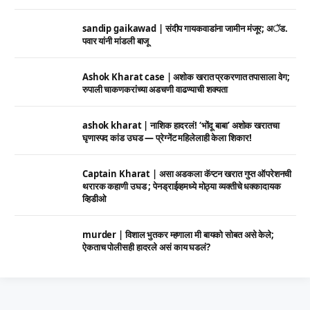
sandip gaikawad | संदीप गायकवाडांना जामीन मंजूर; अॅड.
पवार यांनी मांडली बाजू
Ashok Kharat case | अशोक खरात प्रकरणात तपासाला वेग;
रुपाली चाकणकरांच्या अडचणी वाढण्याची शक्यता
ashok kharat | नाशिक हादरलं! ‘भोंदू बाबा’ अशोक खरातचा
घृणास्पद कांड उघड — प्रेग्नेंट महिलेलाही केला शिकार!
Captain Kharat | असा अडकला कॅप्टन खरात गुप्त ऑपरेशनची
थरारक कहाणी उघड ; पेनड्राईव्हमध्ये मोठ्या व्यक्तीचे धक्कादायक
व्हिडीओ
murder | विशाल भुतकर म्हणाला मी बायको सोबत असे केले;
ऐकताच पोलीसही हादरले असं काय घडलं?