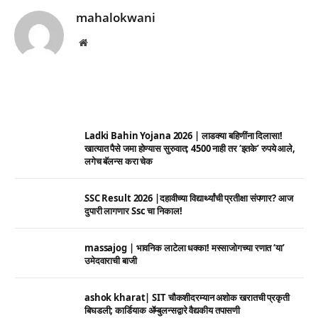
mahalokwani
Website
Ladki Bahin Yojana 2026 | लाडक्या बहिणींना दिलासा!
खात्यात पैसे जमा होण्यास सुरुवात; 4500 नाही तर ‘इतके’ रुपये आले,
लगेच बॅलन्स करा चेक
SSC Result 2026 |दहावीच्या विद्यार्थ्यांची प्रतीक्षा संपणार? आज
दुपारी लागणार Ssc चा निकाल!
massajog | भावनिक लाटेला धक्का! मस्साजोगच्या रणात ‘या’
उमेदवाराची बाजी
ashok kharat| SIT चौकशीदरम्यान अशोक खरातची प्रकृती
बिघडली; कार्डियाक ॲम्बुलन्सद्वारे वैद्यकीय तपासणी