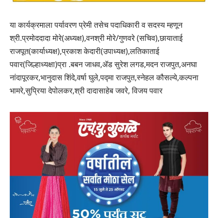
या कार्यक्रमाला पर्यावरण प्रेमी तसेच पदाधिकारी व सदस्य म्हणून
श्री.प्रमोददादा मोरे(अध्यक्ष),वनश्री मोरे/गुणवरे (सचिव),छायाताई
राजपूत(कार्याध्यक्ष),प्रकाश केदारी(उपाध्यक्ष),लतिकाताई
पवार(जिल्हाध्यक्षा)प्रा .बबन जाधव,ॲड सुरेश लगड,मदन राजपुत,अनघा
नांदापूरकर,भानुदास शिंदे,वर्षा घुले,पद्मा राजपुत,स्नेहल कौसल्ये,कल्पना
भामरे,सुप्रिया देपोलकर,श्री दादासाहेब जवरे, विजय पवार