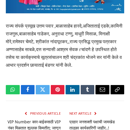
राज्य संपर्क प्रमूख उत्तम पवार ,बाळासाहेब हारदे,अजिताताई एडके,कामिनी
राजगुरू,बाळासाहेब गाडेकर, अनुराधा टण्णु, माधुरी मिसाळ, मिनाक्षी
मोरे,रामेश्वर चेमटे, श्रीकांत नांदापूरकर,,राज्य प्रसिद्ध प्रमुख पत्रकार
अण्णासाहेब साबळे,दत्त सन्यासी आश्रम सेवक rचांदणे हे उपस्थित होते
तसेच या कार्यक्रमाचे सूत्रसंचालन श्री चंद्रकांत भोजने सर यांनी केले व
आभार प्रदर्शन छायाताई बंडगर यांनी केले.
WhatsApp
Facebook
Twitter
Pinterest
LinkedIn
Tumblr
Email
Copy
Link
PREVIOUS ARTICLE
NEXT ARTICLE
VIP Number कार-बाईकसाठी VIP
प्रहार जनशक्ती पक्षाची जामखेड
नंबर मिळतात शुल्लक किमतीत; जाणून
तालुका कार्यकारिणी जाहीर..!