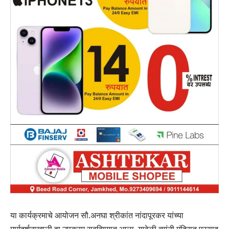
या कार्यक्रमाचे आयोजन सौ.अनघा श्रीकांत नांदापूरकर यांच्या
मार्गदर्शनाखाली हा उपक्रम राबविण्यात आला. यावेळी त्यांनी मंदिरात प्रसाद