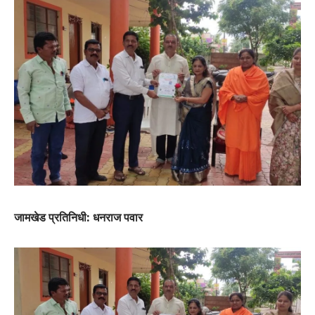
जामखेड प्रतिनिधी: धनराज पवार