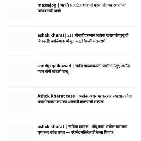
massajog | भावनिक लाटेला धक्का! मस्साजोगच्या रणात ‘या’
उमेदवाराची बाजी
ashok kharat| SIT चौकशीदरम्यान अशोक खरातची प्रकृती
बिघडली; कार्डियाक ॲम्बुलन्सद्वारे वैद्यकीय तपासणी
sandip gaikawad | संदीप गायकवाडांना जामीन मंजूर; अॅड.
पवार यांनी मांडली बाजू
Ashok Kharat case | अशोक खरात प्रकरणात तपासाला वेग;
रुपाली चाकणकरांच्या अडचणी वाढण्याची शक्यता
ashok kharat | नाशिक हादरलं! ‘भोंदू बाबा’ अशोक खरातचा
घृणास्पद कांड उघड — प्रेग्नेंट महिलेलाही केला शिकार!