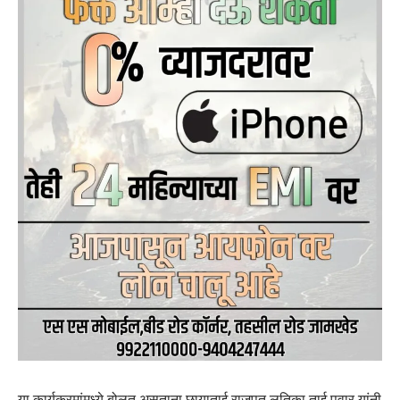
या कार्यक्रमांमध्ये बोलत असताना छायाताई राजपूत,लतिका ताई पवार यांनी