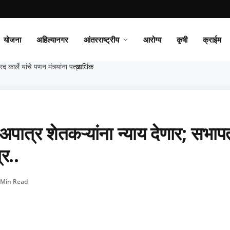
योजना
अहिल्यानगर
आंतरराष्ट्रीय
आरोग्य
कृषी
क्राईम
ार्ले यांचे पणन मंत्र्यांना पत्र..
आर्थिक
पात्र शेतकऱ्यांना न्याय देणार; सभाप
्र..
 Min Read