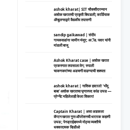
ashok kharat| SIT चौकशीदरम्यान
अशोक खरातची प्रकृती बिघडली; कार्डियाक
ॲम्बुलन्सद्वारे वैद्यकीय तपासणी
sandip gaikawad | संदीप
गायकवाडांना जामीन मंजूर; अॅड. पवार यांनी
मांडली बाजू
Ashok Kharat case | अशोक खरात
प्रकरणात तपासाला वेग; रुपाली
चाकणकरांच्या अडचणी वाढण्याची शक्यता
ashok kharat | नाशिक हादरलं! ‘भोंदू
बाबा’ अशोक खरातचा घृणास्पद कांड उघड —
प्रेग्नेंट महिलेलाही केला शिकार!
Captain Kharat | असा अडकला
कॅप्टन खरात गुप्त ऑपरेशनची थरारक कहाणी
उघड ; पेनड्राईव्हमध्ये मोठ्या व्यक्तीचे
धक्कादायक व्हिडीओ