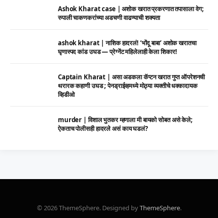
Ashok Kharat case | अशोक खरात प्रकरणात तपासाला वेग;
रुपाली चाकणकरांच्या अडचणी वाढण्याची शक्यता
ashok kharat | नाशिक हादरलं! ‘भोंदू बाबा’ अशोक खरातचा
घृणास्पद कांड उघड — प्रेग्नेंट महिलेलाही केला शिकार!
Captain Kharat | असा अडकला कॅप्टन खरात गुप्त ऑपरेशनची
थरारक कहाणी उघड ; पेनड्राईव्हमध्ये मोठ्या व्यक्तीचे धक्कादायक
व्हिडीओ
murder | विशाल भुतकर म्हणाला मी बायको सोबत असे केले;
ऐकताच पोलीसही हादरले असं काय घडलं?
© 2026 ThemeSphere. Designed by
ThemeSphere
.