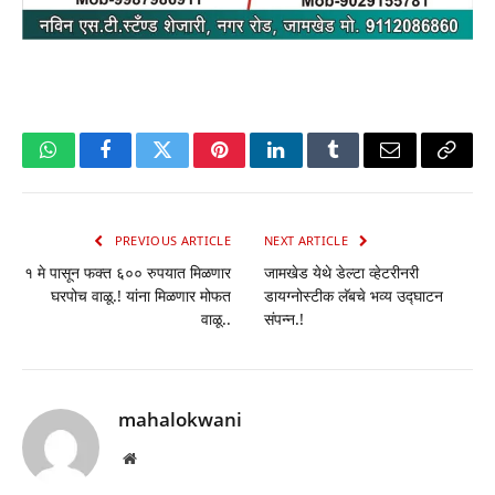
WhatsApp
Facebook
Twitter
Pinterest
LinkedIn
Tumblr
Email
Copy
Link
PREVIOUS ARTICLE
NEXT ARTICLE
१ मे पासून फक्त ६०० रुपयात मिळणार
जामखेड येथे डेल्टा व्हेटरीनरी
घरपोच वाळू.! यांना मिळणार मोफत
डायग्नोस्टीक लॅबचे भव्य उद्घाटन
वाळू..
संपन्न.!
mahalokwani
Website