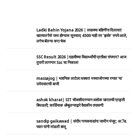
Ladki Bahin Yojana 2026 | लाडक्या बहिणींना दिलासा!
खात्यात पैसे जमा होण्यास सुरुवात; 4500 नाही तर ‘इतके’ रुपये आले,
लगेच बॅलन्स करा चेक
SSC Result 2026 |दहावीच्या विद्यार्थ्यांची प्रतीक्षा संपणार? आज
दुपारी लागणार Ssc चा निकाल!
massajog | भावनिक लाटेला धक्का! मस्साजोगच्या रणात ‘या’
उमेदवाराची बाजी
ashok kharat| SIT चौकशीदरम्यान अशोक खरातची प्रकृती
बिघडली; कार्डियाक ॲम्बुलन्सद्वारे वैद्यकीय तपासणी
sandip gaikawad | संदीप गायकवाडांना जामीन मंजूर; अॅड.
पवार यांनी मांडली बाजू