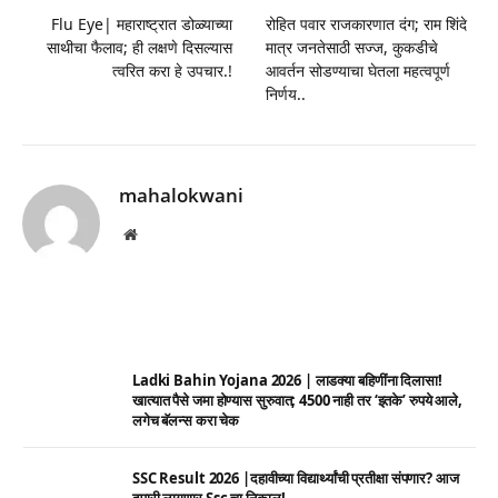
Flu Eye| महाराष्ट्रात डोळ्याच्या
रोहित पवार राजकारणात दंग; राम शिंदे
साथीचा फैलाव; ही लक्षणे दिसल्यास
मात्र जनतेसाठी सज्ज, कुकडीचे
त्वरित करा हे उपचार.!
आवर्तन सोडण्याचा घेतला महत्वपूर्ण
निर्णय..
mahalokwani
Website
Ladki Bahin Yojana 2026 | लाडक्या बहिणींना दिलासा!
खात्यात पैसे जमा होण्यास सुरुवात; 4500 नाही तर ‘इतके’ रुपये आले,
लगेच बॅलन्स करा चेक
SSC Result 2026 |दहावीच्या विद्यार्थ्यांची प्रतीक्षा संपणार? आज
दुपारी लागणार Ssc चा निकाल!