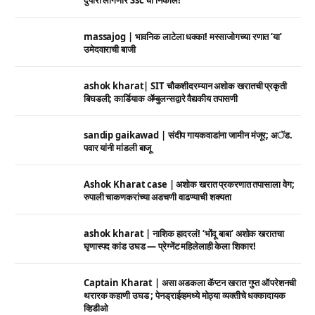
massajog | भावनिक लाटेला धक्का! मस्साजोगच्या रणात ‘या’
उमेदवाराची बाजी
ashok kharat| SIT चौकशीदरम्यान अशोक खरातची प्रकृती
बिघडली; कार्डियाक ॲम्बुलन्सद्वारे वैद्यकीय तपासणी
sandip gaikawad | संदीप गायकवाडांना जामीन मंजूर; अॅड.
पवार यांनी मांडली बाजू
Ashok Kharat case | अशोक खरात प्रकरणात तपासाला वेग;
रुपाली चाकणकरांच्या अडचणी वाढण्याची शक्यता
ashok kharat | नाशिक हादरलं! ‘भोंदू बाबा’ अशोक खरातचा
घृणास्पद कांड उघड — प्रेग्नेंट महिलेलाही केला शिकार!
Captain Kharat | असा अडकला कॅप्टन खरात गुप्त ऑपरेशनची
थरारक कहाणी उघड ; पेनड्राईव्हमध्ये मोठ्या व्यक्तीचे धक्कादायक
व्हिडीओ