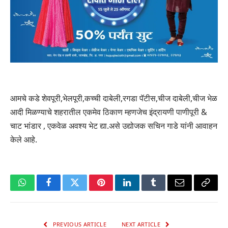
आमचे कडे शेवपूरी,भेलपूरी,कच्ची दाबेली,रगडा पॅटीस,चीज दाबेली,चीज भेळ
आदी मिळण्याचे शहरातील एकमेव ठिकाण म्हणजेच इंद्रायणी पाणीपूरी &
चाट भांडार , एकवेळ अवश्य भेट द्या.असे उद्योजक सचिन गाडे यांनी आवाहन
केले आहे.
WhatsApp
Facebook
Twitter
Pinterest
LinkedIn
Tumblr
Email
Copy
Link
PREVIOUS ARTICLE
NEXT ARTICLE