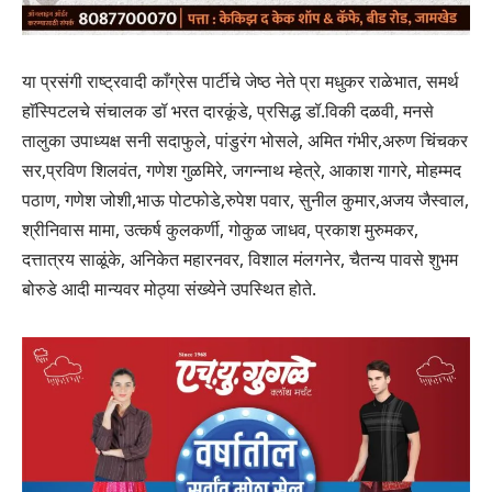
या प्रसंगी राष्ट्रवादी काँग्रेस पार्टीचे जेष्ठ नेते प्रा मधुकर राळेभात, समर्थ
हाॅस्पिटलचे संचालक डॉ भरत दारकूंडे, प्रसिद्ध डॉ.विकी दळवी, मनसे
तालुका उपाध्यक्ष सनी सदाफुले, पांडुरंग भोसले, अमित गंभीर,अरुण चिंचकर
सर,प्रविण शिलवंत, गणेश गुळमिरे, जगन्नाथ म्हेत्रे, आकाश गागरे, मोहम्मद
पठाण, गणेश जोशी,भाऊ पोटफोडे,रुपेश पवार, सुनील कुमार,अजय जैस्वाल,
श्रीनिवास मामा, उत्कर्ष कुलकर्णी, गोकुळ जाधव, प्रकाश मुरुमकर,
दत्तात्रय साळूंके, अनिकेत महारनवर, विशाल मंलगनेर, चैतन्य पावसे शुभम
बोरुडे आदी मान्यवर मोठ्या संख्येने उपस्थित होते.