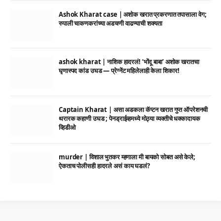
Ashok Kharat case | अशोक खरात प्रकरणात तपासाला वेग;
रुपाली चाकणकरांच्या अडचणी वाढण्याची शक्यता
ashok kharat | नाशिक हादरलं! ‘भोंदू बाबा’ अशोक खरातचा
घृणास्पद कांड उघड — प्रेग्नेंट महिलेलाही केला शिकार!
Captain Kharat | असा अडकला कॅप्टन खरात गुप्त ऑपरेशनची
थरारक कहाणी उघड ; पेनड्राईव्हमध्ये मोठ्या व्यक्तीचे धक्कादायक
व्हिडीओ
murder | विशाल भुतकर म्हणाला मी बायको सोबत असे केले;
ऐकताच पोलीसही हादरले असं काय घडलं?