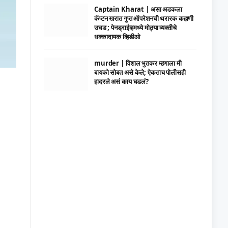
Captain Kharat | असा अडकला
कॅप्टन खरात गुप्त ऑपरेशनची थरारक कहाणी
उघड ; पेनड्राईव्हमध्ये मोठ्या व्यक्तीचे
धक्कादायक व्हिडीओ
murder | विशाल भुतकर म्हणाला मी
बायको सोबत असे केले; ऐकताच पोलीसही
हादरले असं काय घडलं?