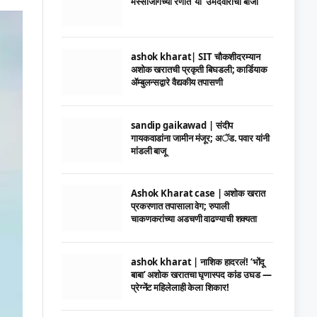
मस्साजोगच्या रणात ‘या’ उमेदवाराची बाजी
ashok kharat| SIT चौकशीदरम्यान
अशोक खरातची प्रकृती बिघडली; कार्डियाक
ॲम्बुलन्सद्वारे वैद्यकीय तपासणी
sandip gaikawad | संदीप
गायकवाडांना जामीन मंजूर; अॅड. पवार यांनी
मांडली बाजू
Ashok Kharat case | अशोक खरात
प्रकरणात तपासाला वेग; रुपाली
चाकणकरांच्या अडचणी वाढण्याची शक्यता
ashok kharat | नाशिक हादरलं! ‘भोंदू
बाबा’ अशोक खरातचा घृणास्पद कांड उघड —
प्रेग्नेंट महिलेलाही केला शिकार!