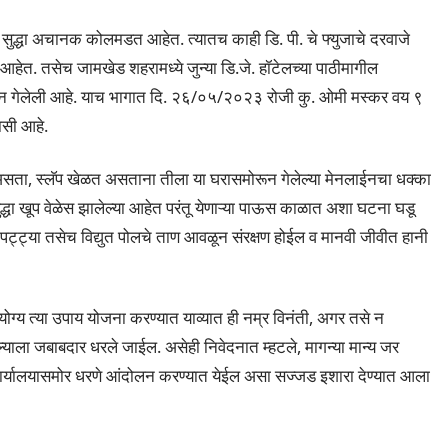
ंबे सुद्धा अचानक कोलमडत आहेत. त्यातच काही डि. पी. चे फ्युजाचे दरवाजे
 आहेत. तसेच जामखेड शहरामध्ये जुन्या डि.जे. हॉटेलच्या पाठीमागील
लाईन गेलेली आहे. याच भागात दि. २६/०५/२०२३ रोजी कु. ओमी मस्कर वय ९
वासी आहे.
 असता, स्लॅप खेळत असताना तीला या घरासमोरून गेलेल्या मेनलाईनचा धक्का
्धा खूप वेळेस झालेल्या आहेत परंतू येणाऱ्या पाऊस काळात अशा घटना घडू
ईप पट्ट्या तसेच विद्युत पोलचे ताण आवळून संरक्षण होईल व मानवी जीवीत हानी
्य त्या उपाय योजना करण्यात याव्यात ही नम्र विनंती, अगर तसे न
याला जबाबदार धरले जाईल. असेही निवेदनात म्हटले, मागन्या मान्य जर
कार्यालयासमोर धरणे आंदोलन करण्यात येईल असा सज्जड इशारा देण्यात आला