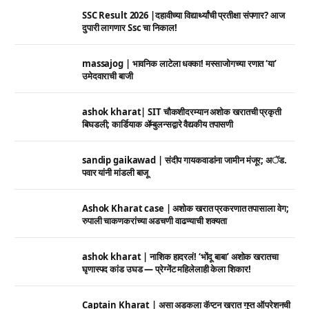
SSC Result 2026 |दहावीच्या विद्यार्थ्यांची प्रतीक्षा संपणार? आज
दुपारी लागणार Ssc चा निकाल!
massajog | भावनिक लाटेला धक्का! मस्साजोगच्या रणात ‘या’
उमेदवाराची बाजी
ashok kharat| SIT चौकशीदरम्यान अशोक खरातची प्रकृती
बिघडली; कार्डियाक ॲम्बुलन्सद्वारे वैद्यकीय तपासणी
sandip gaikawad | संदीप गायकवाडांना जामीन मंजूर; अॅड.
पवार यांनी मांडली बाजू
Ashok Kharat case | अशोक खरात प्रकरणात तपासाला वेग;
रुपाली चाकणकरांच्या अडचणी वाढण्याची शक्यता
ashok kharat | नाशिक हादरलं! ‘भोंदू बाबा’ अशोक खरातचा
घृणास्पद कांड उघड — प्रेग्नेंट महिलेलाही केला शिकार!
Captain Kharat | असा अडकला कॅप्टन खरात गुप्त ऑपरेशनची