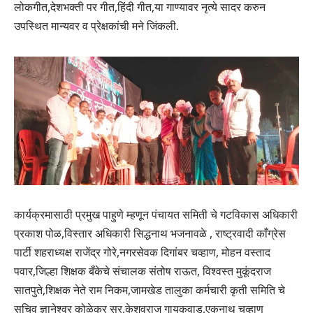
लोकगीत,देशभक्ती पर गीत,हिंदी गीत,या गाण्यावर नृत्ये सादर करुन
उपस्थित मान्यवर व प्रेक्षकांची मने जिंकली.
कार्यक्रमासाठी प्रमुख पाहुणे म्हणून‎ पंचायत समिती चे गटविकास अधिकारी
प्रकाश पोळ,विस्तार अधिकारी सिद्धनाथ भजनावळे , राष्ट्रवादी काँग्रेस
पार्टी शहराध्यक्ष राजेंद्र गोरे,नगरसेवक दिगांबर चव्हाण, मोहन वस्ताद
पवार,जिल्हा शिक्षक बँकेचे संचालक संतोष राऊत, विश्वस्त मुकूंदराज
सातपुते,शिक्षक नेते राम निकम,जामखेड तालुका कर्मचारी कृती समिति चे
सचिव ज्ञानेश्वर कोळेकर सर,केशवराज गायकवाड,एकनाथ चव्हाण