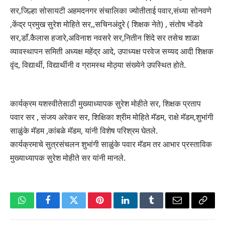
सर,जिल्हा सोसायटी अहमदनगर संचालिका ज्योतीताई पवार,संध्या सोनवणे
,केंद्र प्रमुख सुरेश मोहिते सर,,सचिनअंदुरे ( शिक्षक नेते) , संतोष भोंडवे
सर,डाँ.कैलास हजारे,अविनाश नवसरे सर,नितीन शिंदे सर तसेच शाळा
व्यावस्थापन समिती अध्यक्ष महेंद्र आदे, उपाध्यक्ष परवेज सय्यद आदी शिक्षक
वृंद, विद्यार्थी, विद्यार्थीनी व ग्रामस्थ मोठ्या संख्येने उपस्थित होते.
कार्यक्रम यशस्वीतेसाठी मुख्याध्यापक सुरेश मोहीते सर, शिक्षक प्रताप
पवार सर , संजय अरेकर सर, शिक्षिका श्रीम मोहिते मॅडम, राक्षे मॅडम,शुभांगी
साळुंके मॅडम ,कांबळे मॅडम, यांनी विशेष परिश्रम घेतले.
कार्यक्रमाचे सुत्रसंचलन शुभांगी साळुंके पवार मॅडम तर आभार प्रस्ताविक
मुख्याध्यापक सुरेश मोहीते सर यांनी मानले.
WhatsApp
Facebook
Twitter
Pinterest
LinkedIn
Tumblr
Email
Copy
Link