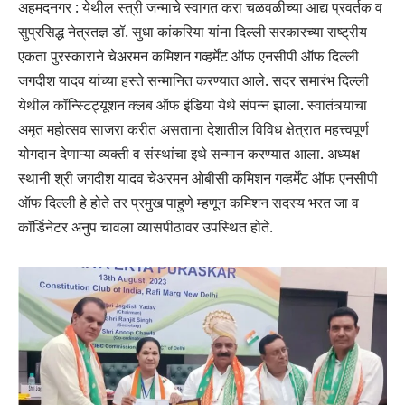
अहमदनगर : येथील स्त्री जन्माचे स्वागत करा चळवळीच्या आद्य प्रवर्तक व
सुप्रसिद्ध नेत्रतज्ञ डॉ. सुधा कांकरिया यांना दिल्ली सरकारच्या राष्ट्रीय
एकता पुरस्काराने चेअरमन कमिशन गव्हर्मेंट ऑफ एनसीपी ऑफ दिल्ली
जगदीश यादव यांच्या हस्ते सन्मानित करण्यात आले. सदर समारंभ दिल्ली
येथील कॉन्स्टिट्यूशन क्लब ऑफ इंडिया येथे संपन्न झाला. स्वातंत्र्याचा
अमृत महोत्सव साजरा करीत असताना देशातील विविध क्षेत्रात महत्त्वपूर्ण
योगदान देणाऱ्या व्यक्ती व संस्थांचा इथे सन्मान करण्यात आला. अध्यक्ष
स्थानी श्री जगदीश यादव चेअरमन ओबीसी कमिशन गव्हर्मेंट ऑफ एनसीपी
ऑफ दिल्ली हे होते तर प्रमुख पाहुणे म्हणून कमिशन सदस्य भरत जा व
कॉर्डिनेटर अनुप चावला व्यासपीठावर उपस्थित होते.