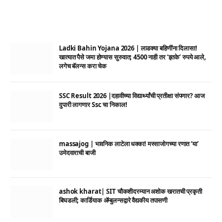
Ladki Bahin Yojana 2026 | लाडक्या बहिणींना दिलासा!
खात्यात पैसे जमा होण्यास सुरुवात; 4500 नाही तर ‘इतके’ रुपये आले,
लगेच बॅलन्स करा चेक
SSC Result 2026 |दहावीच्या विद्यार्थ्यांची प्रतीक्षा संपणार? आज
दुपारी लागणार Ssc चा निकाल!
massajog | भावनिक लाटेला धक्का! मस्साजोगच्या रणात ‘या’
उमेदवाराची बाजी
ashok kharat| SIT चौकशीदरम्यान अशोक खरातची प्रकृती
बिघडली; कार्डियाक ॲम्बुलन्सद्वारे वैद्यकीय तपासणी