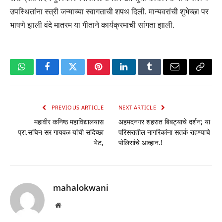
उपस्थितांना स्त्री जन्माच्या स्वागताची शपथ दिली. मान्यवरांची शुभेच्छा पर
भाषणे झाली वंदे मातरम या गीताने कार्यक्रमाची सांगता झाली.
WhatsApp
Facebook
Twitter
Pinterest
LinkedIn
Tumblr
Email
Copy
Link
PREVIOUS ARTICLE
NEXT ARTICLE
महावीर कनिष्ठ महाविद्यालयास
अहमदनगर शहरात बिबट्याचे दर्शन; या
प्रा.सचिन सर गायवळ यांची सदिच्छा
परिसरातील नागरिकांना सतर्क राहण्याचे
भेट,
पोलिसांचे आव्हान.!
mahalokwani
Website