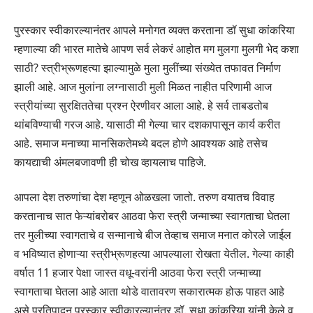
पुरस्कार स्वीकारल्यानंतर आपले मनोगत व्यक्त करताना डॉ सुधा कांकरिया
म्हणाल्या की भारत मातेचे आपण सर्व लेकरं आहोत मग मुलगा मुलगी भेद कशा
साठी? स्त्रीभ्रूणहत्या झाल्यामुळे मुला मुलींच्या संख्येत तफावत निर्माण
झाली आहे. आज मुलांना लग्नासाठी मुली मिळत नाहीत परिणामी आज
स्त्रीयांच्या सुरक्षिततेचा प्रश्न ऐरणीवर आला आहे. हे सर्व ताबडतोब
थांबविण्याची गरज आहे. यासाठी मी गेल्या चार दशकापासून कार्य करीत
आहे. समाज मनाच्या मानसिकतेमध्ये बदल होणे आवश्यक आहे तसेच
कायद्याची अंमलबजावणी ही चोख व्हायलाच पाहिजे.
आपला देश तरुणांचा देश म्हणून ओळखला जातो. तरुण वयातच विवाह
करतानाच सात फेऱ्यांबरोबर आठवा फेरा स्त्री जन्माच्या स्वागताचा घेतला
तर मुलीच्या स्वागताचे व सन्मानाचे बीज तेव्हाच समाज मनात कोरले जाईल
व भविष्यात होणाऱ्या स्त्रीभ्रूणहत्या आपल्याला रोखता येतील. गेल्या काही
वर्षात 11 हजार पेक्षा जास्त वधू-वरांनी आठवा फेरा स्त्री जन्माच्या
स्वागताचा घेतला आहे आता थोडे वातावरण सकारात्मक होऊ पाहत आहे
असे प्रतिपादन पुरस्कार स्वीकारल्यानंतर डॉ. सुधा कांकरिया यांनी केले व