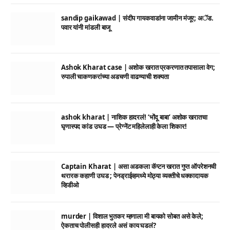
sandip gaikawad | संदीप गायकवाडांना जामीन मंजूर; अॅड.
पवार यांनी मांडली बाजू
Ashok Kharat case | अशोक खरात प्रकरणात तपासाला वेग;
रुपाली चाकणकरांच्या अडचणी वाढण्याची शक्यता
ashok kharat | नाशिक हादरलं! ‘भोंदू बाबा’ अशोक खरातचा
घृणास्पद कांड उघड — प्रेग्नेंट महिलेलाही केला शिकार!
Captain Kharat | असा अडकला कॅप्टन खरात गुप्त ऑपरेशनची
थरारक कहाणी उघड ; पेनड्राईव्हमध्ये मोठ्या व्यक्तीचे धक्कादायक
व्हिडीओ
murder | विशाल भुतकर म्हणाला मी बायको सोबत असे केले;
ऐकताच पोलीसही हादरले असं काय घडलं?