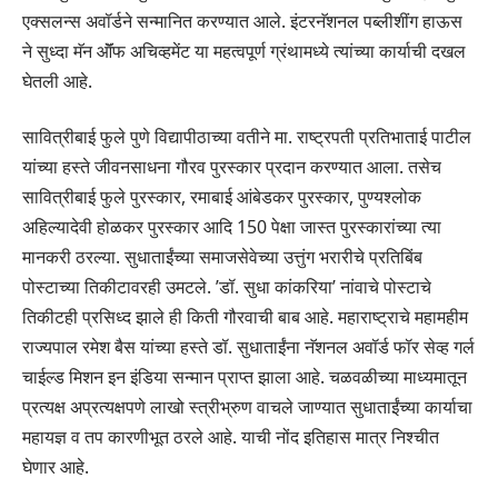
एक्सलन्स अवॉर्डने सन्मानित करण्यात आले. इंटरनॅशनल पब्लीशींग हाऊस
ने सुध्दा मॅन ऑॅफ अचिव्हमेंट या महत्वपूर्ण ग्रंथामध्ये त्यांच्या कार्याची दखल
घेतली आहे.
सावित्रीबाई फुले पुणे विद्यापीठाच्या वतीने मा. राष्ट्रपती प्रतिभाताई पाटील
यांच्या हस्ते जीवनसाधना गौरव पुरस्कार प्रदान करण्यात आला. तसेच
सावित्रीबाई फुले पुरस्कार, रमाबाई आंबेडकर पुरस्कार, पुण्यश्लोक
अहिल्यादेवी होळकर पुरस्कार आदि 150 पेक्षा जास्त पुरस्कारांच्या त्या
मानकरी ठरल्या. सुधाताईंच्या समाजसेवेच्या उत्तुंग भरारीचे प्रतिबिंब
पोस्टाच्या तिकीटावरही उमटले. ’डॉ. सुधा कांकरिया’ नांवाचे पोस्टाचे
तिकीटही प्रसिध्द झाले ही किती गौरवाची बाब आहे. महाराष्ट्राचे महामहीम
राज्यपाल रमेश बैस यांच्या हस्ते डॉ. सुधाताईंना नॅशनल अवॉर्ड फॉर सेव्ह गर्ल
चाईल्ड मिशन इन इंडिया सन्मान प्राप्त झाला आहे. चळवळीच्या माध्यमातून
प्रत्यक्ष अप्रत्यक्षपणे लाखो स्त्रीभ्रुण वाचले जाण्यात सुधाताईंच्या कार्याचा
महायज्ञ व तप कारणीभूत ठरले आहे. याची नोंद इतिहास मात्र निश्चीत
घेणार आहे.