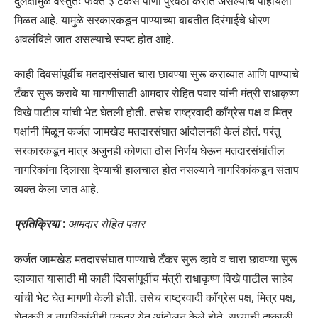
दुर्लक्षामुळे वस्तुतः फक्त ३ टँकर्स पाणी पुरवठा करीत असल्याचे पाहायला
मिळत आहे. यामुळे सरकारकडून पाण्याच्या बाबतीत दिरंगाईचे धोरण
अवलंबिले जात असल्याचे स्पष्ट होत आहे.
काही दिवसांपूर्वीच मतदारसंघात चारा छावण्या सुरू कराव्यात आणि पाण्याचे
टँकर सुरू करावे या मागणीसाठी आमदार रोहित पवार यांनी मंत्री राधाकृष्ण
विखे पाटील यांची भेट घेतली होती. तसेच राष्ट्रवादी काँग्रेस पक्ष व मित्र
पक्षांनी मिळून कर्जत जामखेड मतदारसंघात आंदोलनही केलं होतं. परंतु
सरकारकडून मात्र अजुनही कोणता ठोस निर्णय घेऊन मतदारसंघांतील
नागरिकांना दिलासा देण्याची हालचाल होत नसल्याने नागरिकांकडून संताप
व्यक्त केला जात आहे.
प्रतिक्रिया
:
आमदार रोहित पवार
कर्जत जामखेड मतदारसंघात पाण्याचे टँकर सुरू व्हावे व चारा छावण्या सुरू
व्हाव्यात यासाठी मी काही दिवसांपूर्वीच मंत्री राधाकृष्ण विखे पाटील साहेब
यांची भेट घेत मागणी केली होती. तसेच राष्ट्रवादी काँग्रेस पक्ष, मित्र पक्ष,
शेतकरी व नागरिकांनीही एकत्र येत आंदोलन केले होते. सध्याची दुष्काळी