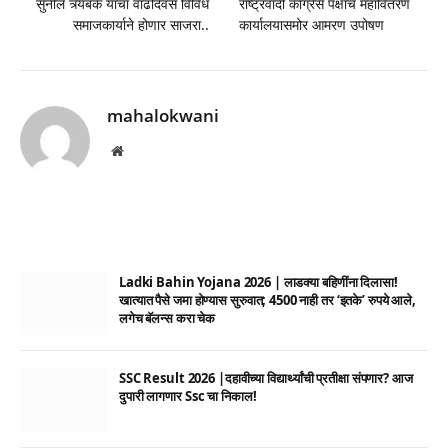
सुनील त्र्यंबके यांचा वाढदिवस विविध
राष्ट्रवादी काँग्रेस पक्षाचे महावितरण
समाजकार्याने होणार साजरा..
कार्यालयासमोर आमरण उपोषण
mahalokwani
Website
Ladki Bahin Yojana 2026 | लाडक्या बहिणींना दिलासा!
खात्यात पैसे जमा होण्यास सुरुवात; 4500 नाही तर ‘इतके’ रुपये आले,
लगेच बॅलन्स करा चेक
SSC Result 2026 |दहावीच्या विद्यार्थ्यांची प्रतीक्षा संपणार? आज
दुपारी लागणार Ssc चा निकाल!