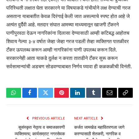
परिस्थिती लक्षात घेता सरकारने या विषयाकडे गांभीर्याने लक्ष देण्याची गरज
असताना याबाबतीत केवळ दिरंगाई केली जात असल्याचे स्पष्ट होत आहे जे
अत्यंत दुर्दैवी आहे. मतदार संघात आमच्या माध्यमातून खाजगी टॅंकरने
पाणीपुरवठा देऊन नागरिकांना दिलासा देण्यासाठी आम्ही कटिबद्ध आहोतच
शिवाय गेल्या ३-४ वर्षात जेव्हा जेव्हा गरज पडली तेव्हा व्यक्तिगत पातळीवर
टँकर ऊपलब्ध करून आम्ही नागरिकांना पाणी उपलब्ध करून दिले.
सरकारनेही आता याकडे दुर्लक्ष न करता तातडीने टँकर सुरू करून
सर्वसामान्यांची अडचण सोडवण्याबाबत निर्णय घ्यावा ही कळकळीची विनंती.
WhatsApp
Facebook
Twitter
Pinterest
LinkedIn
Tumblr
Email
Copy
Link
PREVIOUS ARTICLE
NEXT ARTICLE
सुसंस्कृत नेतृत्व व समाजकारणी
कर्जत जामखेड महावितरणला जागे
व्यक्तिमत्व; कार्यसम्राट नगरसेवक
करण्यासाठी शेतकरी, नागरिक व