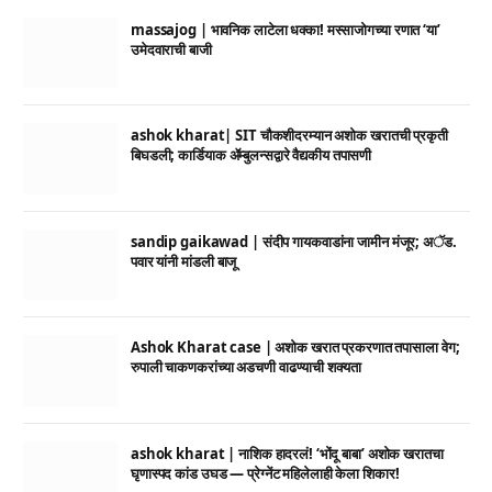
massajog | भावनिक लाटेला धक्का! मस्साजोगच्या रणात ‘या’
उमेदवाराची बाजी
ashok kharat| SIT चौकशीदरम्यान अशोक खरातची प्रकृती
बिघडली; कार्डियाक ॲम्बुलन्सद्वारे वैद्यकीय तपासणी
sandip gaikawad | संदीप गायकवाडांना जामीन मंजूर; अॅड.
पवार यांनी मांडली बाजू
Ashok Kharat case | अशोक खरात प्रकरणात तपासाला वेग;
रुपाली चाकणकरांच्या अडचणी वाढण्याची शक्यता
ashok kharat | नाशिक हादरलं! ‘भोंदू बाबा’ अशोक खरातचा
घृणास्पद कांड उघड — प्रेग्नेंट महिलेलाही केला शिकार!