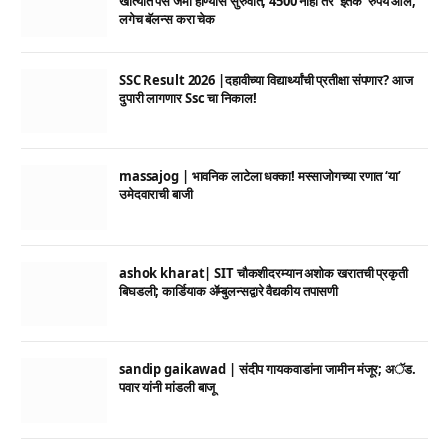
खात्यात पैसे जमा होण्यास सुरुवात; 4500 नाही तर ‘इतके’ रुपये आले,
लगेच बॅलन्स करा चेक
SSC Result 2026 |दहावीच्या विद्यार्थ्यांची प्रतीक्षा संपणार? आज
दुपारी लागणार Ssc चा निकाल!
massajog | भावनिक लाटेला धक्का! मस्साजोगच्या रणात ‘या’
उमेदवाराची बाजी
ashok kharat| SIT चौकशीदरम्यान अशोक खरातची प्रकृती
बिघडली; कार्डियाक ॲम्बुलन्सद्वारे वैद्यकीय तपासणी
sandip gaikawad | संदीप गायकवाडांना जामीन मंजूर; अॅड.
पवार यांनी मांडली बाजू