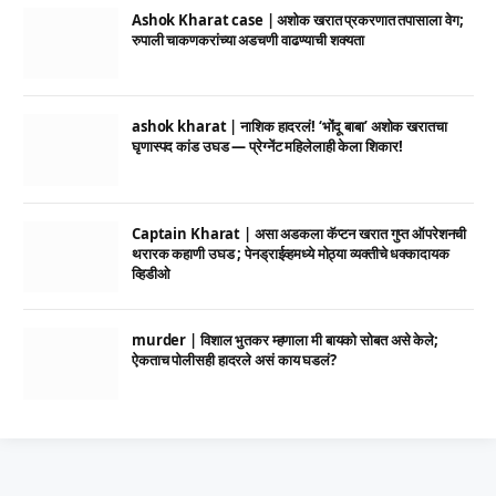
Ashok Kharat case | अशोक खरात प्रकरणात तपासाला वेग;
रुपाली चाकणकरांच्या अडचणी वाढण्याची शक्यता
ashok kharat | नाशिक हादरलं! ‘भोंदू बाबा’ अशोक खरातचा
घृणास्पद कांड उघड — प्रेग्नेंट महिलेलाही केला शिकार!
Captain Kharat | असा अडकला कॅप्टन खरात गुप्त ऑपरेशनची
थरारक कहाणी उघड ; पेनड्राईव्हमध्ये मोठ्या व्यक्तीचे धक्कादायक
व्हिडीओ
murder | विशाल भुतकर म्हणाला मी बायको सोबत असे केले;
ऐकताच पोलीसही हादरले असं काय घडलं?