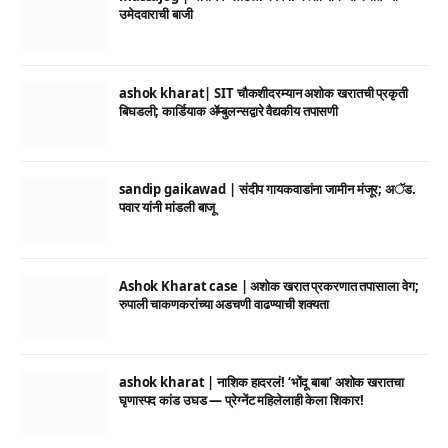
उमेदवाराची बाजी
ashok kharat| SIT चौकशीदरम्यान अशोक खरातची प्रकृती
बिघडली; कार्डियाक ॲम्बुलन्सद्वारे वैद्यकीय तपासणी
sandip gaikawad | संदीप गायकवाडांना जामीन मंजूर; अॅड.
पवार यांनी मांडली बाजू
Ashok Kharat case | अशोक खरात प्रकरणात तपासाला वेग;
रुपाली चाकणकरांच्या अडचणी वाढण्याची शक्यता
ashok kharat | नाशिक हादरलं! ‘भोंदू बाबा’ अशोक खरातचा
घृणास्पद कांड उघड — प्रेग्नेंट महिलेलाही केला शिकार!