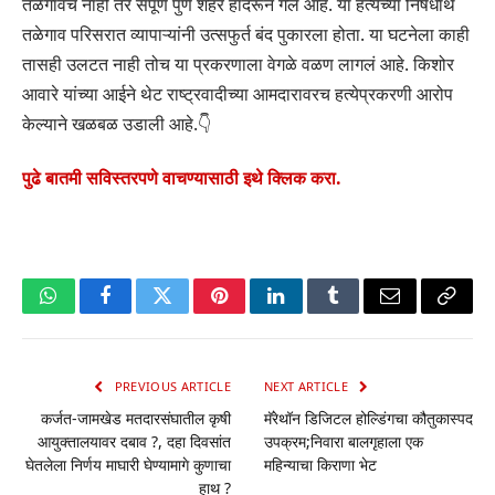
तळेगावच नाही तर संपूर्ण पुणे शहर हादरून गेले आहे. या हत्येच्या निषेधार्थ
तळेगाव परिसरात व्यापाऱ्यांनी उत्सफुर्त बंद पुकारला होता. या घटनेला काही
तासही उलटत नाही तोच या प्रकरणाला वेगळे वळण लागलं आहे. किशोर
आवारे यांच्या आईने थेट राष्ट्रवादीच्या आमदारावरच हत्येप्रकरणी आरोप
केल्याने खळबळ उडाली आहे.👇
पुढे बातमी सविस्तरपणे वाचण्यासाठी इथे क्लिक करा.
WhatsApp
Facebook
Twitter
Pinterest
LinkedIn
Tumblr
Email
Copy
Link
PREVIOUS ARTICLE
NEXT ARTICLE
कर्जत-जामखेड मतदारसंघातील कृषी
मॅरेथॉन डिजिटल होल्डिंगचा कौतुकास्पद
आयुक्तालयावर दबाव ?, दहा दिवसांत
उपक्रम;निवारा बालगृहाला एक
घेतलेला निर्णय माघारी घेण्यामागे कुणाचा
महिन्याचा किराणा भेट
हाथ ?