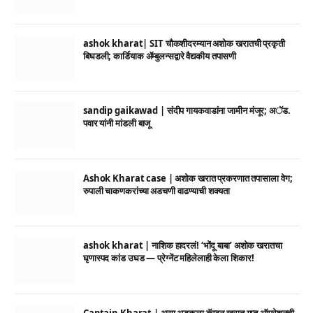
ashok kharat| SIT चौकशीदरम्यान अशोक खरातची प्रकृती
बिघडली; कार्डियाक ॲम्बुलन्सद्वारे वैद्यकीय तपासणी
sandip gaikawad | संदीप गायकवाडांना जामीन मंजूर; अॅड.
पवार यांनी मांडली बाजू
Ashok Kharat case | अशोक खरात प्रकरणात तपासाला वेग;
रुपाली चाकणकरांच्या अडचणी वाढण्याची शक्यता
ashok kharat | नाशिक हादरलं! ‘भोंदू बाबा’ अशोक खरातचा
घृणास्पद कांड उघड — प्रेग्नेंट महिलेलाही केला शिकार!
Captain Kharat | असा अडकला कॅप्टन खरात गुप्त ऑपरेशनची