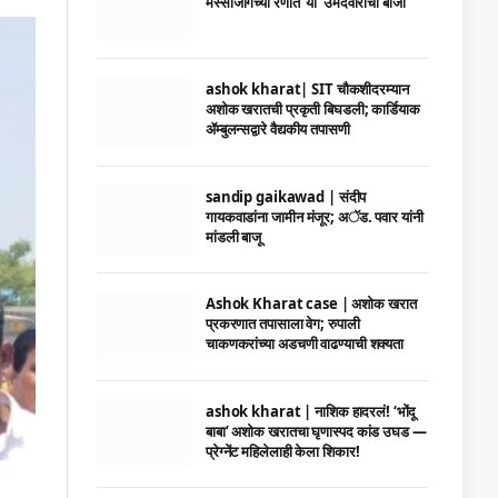
मस्साजोगच्या रणात ‘या’ उमेदवाराची बाजी
ashok kharat| SIT चौकशीदरम्यान
अशोक खरातची प्रकृती बिघडली; कार्डियाक
ॲम्बुलन्सद्वारे वैद्यकीय तपासणी
sandip gaikawad | संदीप
गायकवाडांना जामीन मंजूर; अॅड. पवार यांनी
मांडली बाजू
Ashok Kharat case | अशोक खरात
प्रकरणात तपासाला वेग; रुपाली
चाकणकरांच्या अडचणी वाढण्याची शक्यता
ashok kharat | नाशिक हादरलं! ‘भोंदू
बाबा’ अशोक खरातचा घृणास्पद कांड उघड —
प्रेग्नेंट महिलेलाही केला शिकार!