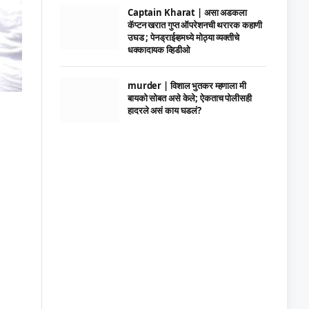
Captain Kharat | असा अडकला
कॅप्टन खरात गुप्त ऑपरेशनची थरारक कहाणी
उघड ; पेनड्राईव्हमध्ये मोठ्या व्यक्तीचे
धक्कादायक व्हिडीओ
murder | विशाल भुतकर म्हणाला मी
बायको सोबत असे केले; ऐकताच पोलीसही
हादरले असं काय घडलं?