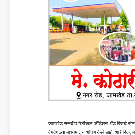
जामखेड रत्नदीप मेडीकल फौंडेशन ॲड रिसर्च सेंटर र
वेगवेगळ्या माध्यमातून शोषण केले आहे. शारीरिक, 