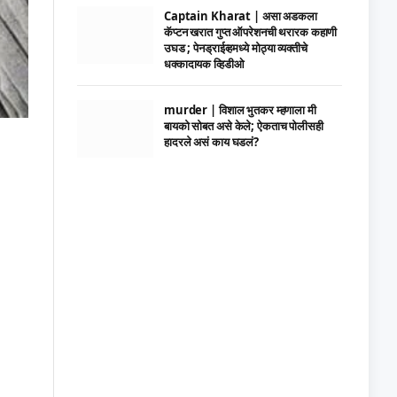
Captain Kharat | असा अडकला
कॅप्टन खरात गुप्त ऑपरेशनची थरारक कहाणी
उघड ; पेनड्राईव्हमध्ये मोठ्या व्यक्तीचे
धक्कादायक व्हिडीओ
murder | विशाल भुतकर म्हणाला मी
बायको सोबत असे केले; ऐकताच पोलीसही
हादरले असं काय घडलं?