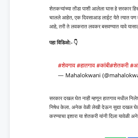
शेतकऱ्यांच्या तोंडा पाशी आलेला घास हे सरकार हिस
चालले आहेत, एक दिवसाआड लाईट येते त्यात पण मध
आहे, तरी ते लवकरात लवकर बसवण्यात यावे यासाठी
पहा विडिओ:- 👇
#शेवगाव
#हातगाव
#कांबी
#शेतकरी
#आ
— Mahalokwani (@mahalokw
सरकार दखल घेत नाही म्हणून हातगाव मधील निलेश ढ
निषेध केला. अनेक वेळी लेखी देऊन सुद्या दखल घ
करण्याचा इशारा या शेतकरी यांनी दिला यावेळी अन