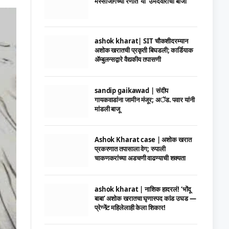
मस्साजोगच्या रणात ‘या’ उमेदवाराची बाजी
ashok kharat| SIT चौकशीदरम्यान
अशोक खरातची प्रकृती बिघडली; कार्डियाक
ॲम्बुलन्सद्वारे वैद्यकीय तपासणी
sandip gaikawad | संदीप
गायकवाडांना जामीन मंजूर; अॅड. पवार यांनी
मांडली बाजू
Ashok Kharat case | अशोक खरात
प्रकरणात तपासाला वेग; रुपाली
चाकणकरांच्या अडचणी वाढण्याची शक्यता
ashok kharat | नाशिक हादरलं! ‘भोंदू
बाबा’ अशोक खरातचा घृणास्पद कांड उघड —
प्रेग्नेंट महिलेलाही केला शिकार!