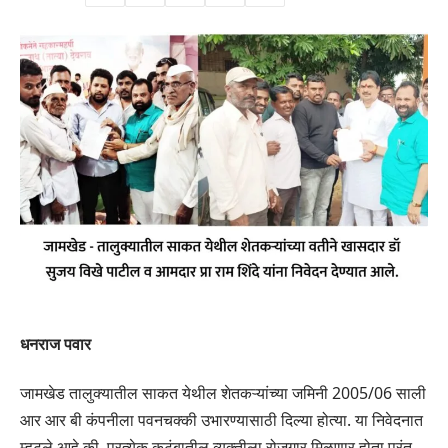
धनराज पवार
जामखेड तालुक्यातील साकत येथील शेतकऱ्यांच्या जमिनी 2005/06 साली
आर आर बी कंपनीला पवनचक्की उभारण्यासाठी दिल्या होत्या. या निवेदनात
म्हटले आहे की, प्रत्येक कुटुंबातील व्यक्तीला रोजगार मिळणार होता परंतु