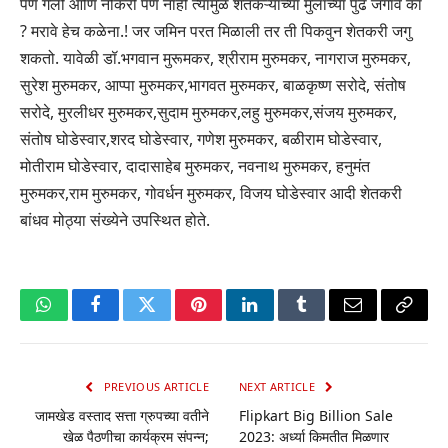
पण गेली आणि नोकरी पण नाही त्यामुळे शेतकऱ्यांच्या मुलांच्या पुढे जगावे का
? मरावे हेच कळेना.! जर जमिन परत मिळाली तर ती पिकवुन शेतकरी जगु
शकतो. यावेळी डॉ.भगवान मुरूमकर, श्रीराम मुरुमकर, नागराज मुरुमकर,
सुरेश मुरुमकर, आप्पा मुरुमकर,भागवत मुरुमकर, बाळकृष्ण सरोदे, संतोष
सरोदे, मुरलीधर मुरुमकर,सुदाम मुरुमकर,लहु मुरुमकर,संजय मुरुमकर,
संतोष घोडेस्वार,शरद घोडेस्वार, गणेश मुरुमकर, बळीराम घोडेस्वार,
मोतीराम घोडेस्वार, दादासाहेब मुरुमकर, नवनाथ मुरुमकर, हनुमंत
मुरुमकर,राम मुरुमकर, गोवर्धन मुरुमकर, विजय घोडेस्वार आदी शेतकरी
बांधव मोठ्या संख्येने उपस्थित होते.
WhatsApp
Facebook
Twitter
Pinterest
LinkedIn
Tumblr
Email
Copy
Link
PREVIOUS ARTICLE
NEXT ARTICLE
जामखेड वस्ताद सत्ता ग्रुपच्या वतीने
Flipkart Big Billion Sale
खेळ पैठणीचा कार्यक्रम संपन्न;
2023: अर्ध्या किमतीत मिळणार