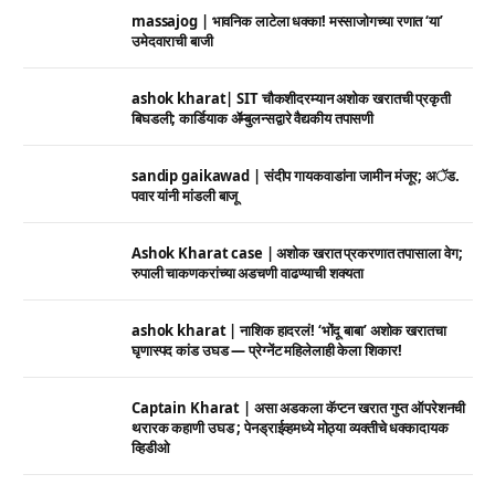
massajog | भावनिक लाटेला धक्का! मस्साजोगच्या रणात ‘या’
उमेदवाराची बाजी
ashok kharat| SIT चौकशीदरम्यान अशोक खरातची प्रकृती
बिघडली; कार्डियाक ॲम्बुलन्सद्वारे वैद्यकीय तपासणी
sandip gaikawad | संदीप गायकवाडांना जामीन मंजूर; अॅड.
पवार यांनी मांडली बाजू
Ashok Kharat case | अशोक खरात प्रकरणात तपासाला वेग;
रुपाली चाकणकरांच्या अडचणी वाढण्याची शक्यता
ashok kharat | नाशिक हादरलं! ‘भोंदू बाबा’ अशोक खरातचा
घृणास्पद कांड उघड — प्रेग्नेंट महिलेलाही केला शिकार!
Captain Kharat | असा अडकला कॅप्टन खरात गुप्त ऑपरेशनची
थरारक कहाणी उघड ; पेनड्राईव्हमध्ये मोठ्या व्यक्तीचे धक्कादायक
व्हिडीओ