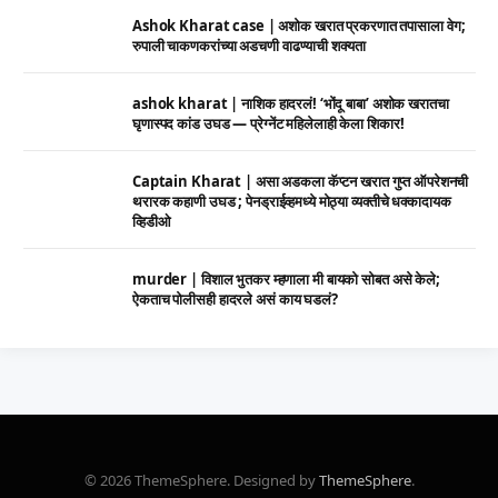
Ashok Kharat case | अशोक खरात प्रकरणात तपासाला वेग;
रुपाली चाकणकरांच्या अडचणी वाढण्याची शक्यता
ashok kharat | नाशिक हादरलं! ‘भोंदू बाबा’ अशोक खरातचा
घृणास्पद कांड उघड — प्रेग्नेंट महिलेलाही केला शिकार!
Captain Kharat | असा अडकला कॅप्टन खरात गुप्त ऑपरेशनची
थरारक कहाणी उघड ; पेनड्राईव्हमध्ये मोठ्या व्यक्तीचे धक्कादायक
व्हिडीओ
murder | विशाल भुतकर म्हणाला मी बायको सोबत असे केले;
ऐकताच पोलीसही हादरले असं काय घडलं?
© 2026 ThemeSphere. Designed by
ThemeSphere
.