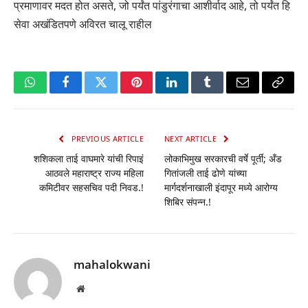
प्रमाणावर मदत होत असते, जो पर्यंत पांडुरंगाचा आशीर्वाद आहे, तो पर्यंत हि
सेवा अखंडितपणे अविरत चालू राहील
WhatsApp
Facebook
Twitter
Pinterest
LinkedIn
Tumblr
Email
Copy
Link
PREVIOUS ARTICLE
NEXT ARTICLE
शशिकला ताई वाघमारे यांची रिपाइं
लोकाभिमुख सरकारची वर्षे पूर्ती; अँड
आठवले महाराष्ट्र राज्य महिला
गितांजली ताई ढोणे यांच्या
कमिटीवर सहसचिव पदी निवड.!
मार्गदर्शनाखाली इंदापूर मध्ये आरोग्य
शिबिर संपन्न.!
mahalokwani
Website