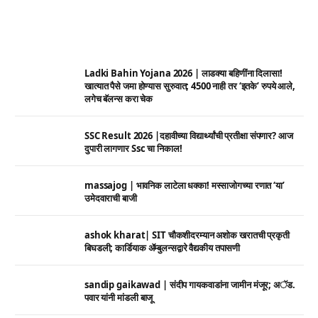
Ladki Bahin Yojana 2026 | लाडक्या बहिणींना दिलासा!
खात्यात पैसे जमा होण्यास सुरुवात; 4500 नाही तर ‘इतके’ रुपये आले,
लगेच बॅलन्स करा चेक
SSC Result 2026 |दहावीच्या विद्यार्थ्यांची प्रतीक्षा संपणार? आज
दुपारी लागणार Ssc चा निकाल!
massajog | भावनिक लाटेला धक्का! मस्साजोगच्या रणात ‘या’
उमेदवाराची बाजी
ashok kharat| SIT चौकशीदरम्यान अशोक खरातची प्रकृती
बिघडली; कार्डियाक ॲम्बुलन्सद्वारे वैद्यकीय तपासणी
sandip gaikawad | संदीप गायकवाडांना जामीन मंजूर; अॅड.
पवार यांनी मांडली बाजू