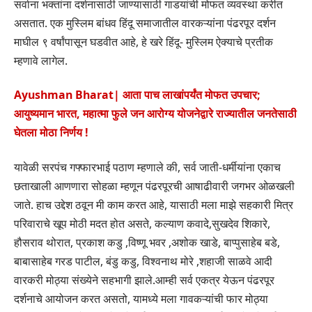
सर्वाना भक्तांना दर्शनासाठी जाण्यासाठी गाडयांची मोफत व्यवस्था करीत
असतात. एक मुस्लिम बांधव हिंदू समाजातील वारकऱ्यांना पंढरपूर दर्शन
माघील ९ वर्षांपासून घडवीत आहे, हे खरे हिंदू- मुस्लिम ऐक्याचे प्रतीक
म्हणावे लागेल.
Ayushman Bharat| आता पाच लाखांपर्यंत मोफत उपचार;
आयुष्यमान भारत, महात्मा फुले जन आरोग्य योजनेद्वारे राज्यातील जनतेसाठी
घेतला मोठा निर्णय !
यावेळी सरपंच गफ्फारभाई पठाण म्हणाले की, सर्व जाती-धर्मीयांना एकाच
छताखाली आणणारा सोहळा म्हणून पंढरपूरची आषाढीवारी जगभर ओळखली
जाते. हाच उद्देश ठवून मी काम करत आहे, यासाठी मला माझे सहकारी मित्र
परिवाराचे खूप मोठी मदत होत असते, कल्याण कवादे,सुखदेव शिकारे,
हौसराव थोरात, प्रकाश कडु ,विष्णू भवर ,अशोक खाडे, बाप्पुसाहेब बडे,
बाबासाहेब गरड पाटील, बंडु कडु, विश्वनाथ मोरे ,शहाजी साळवे आदी
वारकरी मोठ्या संख्येने सहभागी झाले.आम्ही सर्व एकत्र येऊन पंढरपूर
दर्शनाचे आयोजन करत असतो, यामध्ये मला गावकऱ्यांची फार मोठ्या