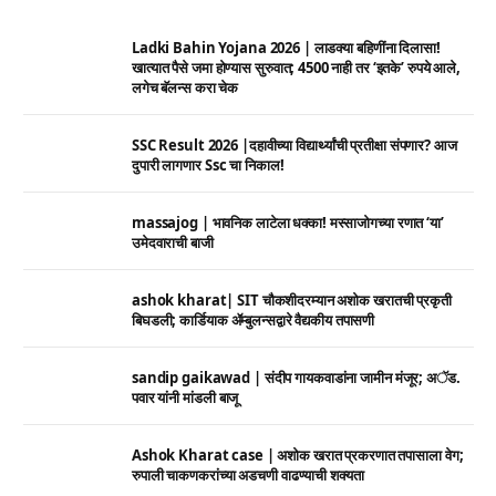
Ladki Bahin Yojana 2026 | लाडक्या बहिणींना दिलासा!
खात्यात पैसे जमा होण्यास सुरुवात; 4500 नाही तर ‘इतके’ रुपये आले,
लगेच बॅलन्स करा चेक
SSC Result 2026 |दहावीच्या विद्यार्थ्यांची प्रतीक्षा संपणार? आज
दुपारी लागणार Ssc चा निकाल!
massajog | भावनिक लाटेला धक्का! मस्साजोगच्या रणात ‘या’
उमेदवाराची बाजी
ashok kharat| SIT चौकशीदरम्यान अशोक खरातची प्रकृती
बिघडली; कार्डियाक ॲम्बुलन्सद्वारे वैद्यकीय तपासणी
sandip gaikawad | संदीप गायकवाडांना जामीन मंजूर; अॅड.
पवार यांनी मांडली बाजू
Ashok Kharat case | अशोक खरात प्रकरणात तपासाला वेग;
रुपाली चाकणकरांच्या अडचणी वाढण्याची शक्यता