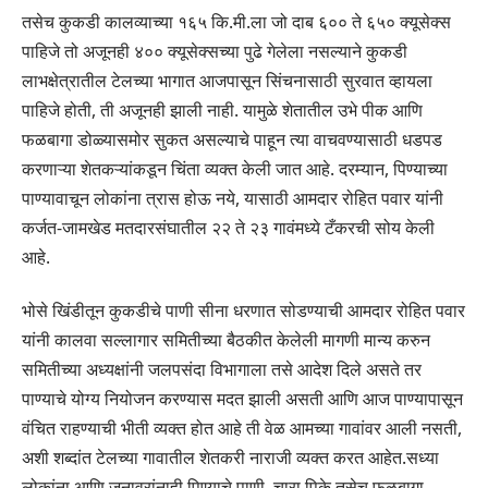
तसेच कुकडी कालव्याच्या १६५ कि.मी.ला जो दाब ६०० ते ६५० क्यूसेक्स
पाहिजे तो अजूनही ४०० क्यूसेक्सच्या पुढे गेलेला नसल्याने कुकडी
लाभक्षेत्रातील टेलच्या भागात आजपासून सिंचनासाठी सुरवात व्हायला
पाहिजे होती, ती अजूनही झाली नाही. यामुळे शेतातील उभे पीक आणि
फळबागा डोळ्यासमोर सुकत असल्याचे पाहून त्या वाचवण्यासाठी धडपड
करणाऱ्या शेतकऱ्यांकडून चिंता व्यक्त केली जात आहे. दरम्यान, पिण्याच्या
पाण्यावाचून लोकांना त्रास होऊ नये, यासाठी आमदार रोहित पवार यांनी
कर्जत-जामखेड मतदारसंघातील २२ ते २३ गावंमध्ये टँकरची सोय केली
आहे.
भोसे खिंडीतून कुकडीचे पाणी सीना धरणात सोडण्याची आमदार रोहित पवार
यांनी कालवा सल्लागार समितीच्या बैठकीत केलेली मागणी मान्य करुन
समितीच्या अध्यक्षांनी जलपसंदा विभागाला तसे आदेश दिले असते तर
पाण्याचे योग्य नियोजन करण्यास मदत झाली असती आणि आज पाण्यापासून
वंचित राहण्याची भीती व्यक्त होत आहे ती वेळ आमच्या गावांवर आली नसती,
अशी शब्दांत टेलच्या गावातील शेतकरी नाराजी व्यक्त करत आहेत.सध्या
लोकांना आणि जनावरांनाही पिण्याचे पाणी, चारा पिके तसेच फळबागा