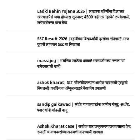
Ladki Bahin Yojana 2026 | लाडक्या बहिणींना दिलासा!
खात्यात पैसे जमा होण्यास सुरुवात; 4500 नाही तर ‘इतके’ रुपये आले,
लगेच बॅलन्स करा चेक
SSC Result 2026 |दहावीच्या विद्यार्थ्यांची प्रतीक्षा संपणार? आज
दुपारी लागणार Ssc चा निकाल!
massajog | भावनिक लाटेला धक्का! मस्साजोगच्या रणात ‘या’
उमेदवाराची बाजी
ashok kharat| SIT चौकशीदरम्यान अशोक खरातची प्रकृती
बिघडली; कार्डियाक ॲम्बुलन्सद्वारे वैद्यकीय तपासणी
sandip gaikawad | संदीप गायकवाडांना जामीन मंजूर; अॅड.
पवार यांनी मांडली बाजू
Ashok Kharat case | अशोक खरात प्रकरणात तपासाला वेग;
रुपाली चाकणकरांच्या अडचणी वाढण्याची शक्यता