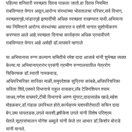
पहिल्या शनिवारी स्वच्छता दिवस पाळला जातो.हा दिवस नियमित
राबविण्यात येणार असून,आरोग्य संस्थांच्या भोवतालचा परिसर,सर्व विभाग,
स्वच्छतागृहे,भांडारगृहे इत्यादींची अधिक स्वच्छता राखण्यात यावी.अभियाना
च्या निमित्ताने आरोग्य संस्थांच्या आवारात व दर्शनी भागात सुशोभीकरण
करण्यात आले आहे.स्वच्छता दिनाचा कार्यक्रम अधिक प्रभावीपणे
राबविण्यात येणार आहे असेही डॉ.वाघमारे म्हणाले
या अभियानास रुग्ण कल्याण समितीचे रमेश दादा आजाबे यांनी शुभेच्छा व्यक्त
केल्या.या अभियानाप्रारंभ प्रसंगी ग्रामीण रुग्णालयातील नेत्ररोग
चिकित्सक डॉ.स्वाती गायकवाड,
अधिपरिचरिका सारिका माळी,समुपदेशक सुप्रिया कांबळे,अधिपरिचरिका
सविता शिंदे,एक्सरे विभागाचे राहुल वासकर,लॅब टेक्निशियन श्याम
जाधव,गणेश वाघमारे,टीबी विभागाचे अरुण घुंगरट,दादासाहेब खाडे,महेश
मोहळकर,डॉ.गंडाळ उपस्थित होते.कार्यक्रम यशस्वीतेसाठी सचिन दादा
बेग,उषा घायतडक,उगले मावशी,हृषीकेश उगले यांनी विशेष परिश्रम
घेतले.सूत्रसंचालन योगेश अब्दुले यांनी केले तर आभार डॉ.किशोर बोराडे
यांनी मानले.