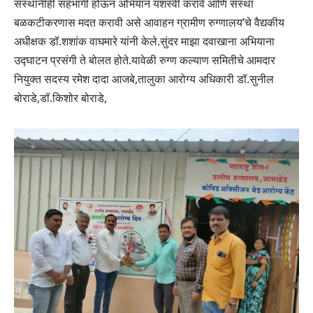
संस्थांनीही सहभागी होऊन अभियान यशस्वी करावे आणि संस्था
बळकटीकरणास मदत करावी असे आवाहन ग्रामीण रुग्णालय’चे वैद्यकीय
अधीक्षक डॉ.शशांक वाघमारे यांनी केले.सुंदर माझा दवाखाना अभियाना
उद्घाटन प्रसंगी ते बोलत होते.यावेळी रुग्ण कल्याण समितीचे आमदार
नियुक्त सदस्य रमेश दादा आजबे,तालुका आरोग्य अधिकारी डॉ.सुनील
बोराडे,डॉ.किशोर बोराडे,