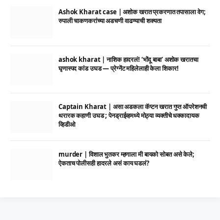
Ashok Kharat case | अशोक खरात प्रकरणात तपासाला वेग;
रुपाली चाकणकरांच्या अडचणी वाढण्याची शक्यता
ashok kharat | नाशिक हादरलं! ‘भोंदू बाबा’ अशोक खरातचा
घृणास्पद कांड उघड — प्रेग्नेंट महिलेलाही केला शिकार!
Captain Kharat | असा अडकला कॅप्टन खरात गुप्त ऑपरेशनची
थरारक कहाणी उघड ; पेनड्राईव्हमध्ये मोठ्या व्यक्तीचे धक्कादायक
व्हिडीओ
murder | विशाल भुतकर म्हणाला मी बायको सोबत असे केले;
ऐकताच पोलीसही हादरले असं काय घडलं?