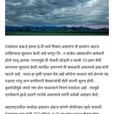
पंजाबराव डख हे इयत्ता 8 वी मध्ये शिकत असतांना मी हवामान अंदाज
वर्तविण्यास सुरुवात केली असे सांगून जि . प शाळेत अंशकालीन कर्मचारी
होतो परतू अल्पशः पगारामुळे ती नोकरी सोडली व घरची 10 एकर शेती
करण्यास सुरुवात केली त्यातील उत्पन्नाने मी समाधानी असल्याचे डख यांनी
म्हटले आहे . भारत हा कृषी प्रधान देश आहे कोरोना काळात सर्व कंपन्या बंद
पडल्या परंतु अन्न बनविणारी शेतकऱ्यांची शेती कंपनी सुरुच होती .
वृक्षतोडीमुळे जंगले नष्ट होत चालल्याने निसर्ग रुसलेला आहे . त्यामुळे
प्रत्येकाने झाडे लावणे गरजेचे असल्याचे त्यांनी यावेळी आवाहन केले .
महाराष्ट्रातील जनतेला हवामान अंदाज सांगणे सोयीस्कर व्हावे यासाठी
पंजबाराव डख यांनी 250 व्हॉट्स अॅप गृप तयार करून शेतकऱ्यांना