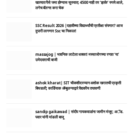
खात्यात पैसे जमा होण्यास सुरुवात; 4500 नाही तर ‘इतके’ रुपये आले,
लगेच बॅलन्स करा चेक
SSC Result 2026 |दहावीच्या विद्यार्थ्यांची प्रतीक्षा संपणार? आज
दुपारी लागणार Ssc चा निकाल!
massajog | भावनिक लाटेला धक्का! मस्साजोगच्या रणात ‘या’
उमेदवाराची बाजी
ashok kharat| SIT चौकशीदरम्यान अशोक खरातची प्रकृती
बिघडली; कार्डियाक ॲम्बुलन्सद्वारे वैद्यकीय तपासणी
sandip gaikawad | संदीप गायकवाडांना जामीन मंजूर; अॅड.
पवार यांनी मांडली बाजू