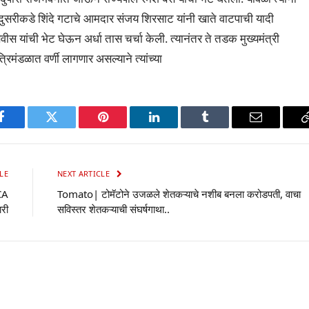
 तर, दुसरीकडे शिंदे गटाचे आमदार संजय शिरसाट यांनी खाते वाटपाची यादी
फडणवीस यांची भेट घेऊन अर्धा तास चर्चा केली. त्यानंतर ते तडक मुख्यमंत्री
रिमंडळात वर्णी लागणार असल्याने त्यांच्या
p
Facebook
Twitter
Pinterest
LinkedIn
Tumblr
Email
LE
NEXT ARTICLE
CA
Tomato| टोमॅटोने उजळले शेतकऱ्याचे नशीब बनला करोडपती, वाचा
री
सविस्तर शेतकऱ्याची संघर्षगाथा..