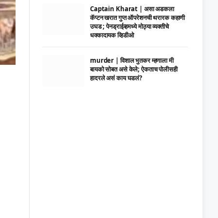
Captain Kharat | असा अडकला
कॅप्टन खरात गुप्त ऑपरेशनची थरारक कहाणी
उघड ; पेनड्राईव्हमध्ये मोठ्या व्यक्तीचे
धक्कादायक व्हिडीओ
murder | विशाल भुतकर म्हणाला मी
बायको सोबत असे केले; ऐकताच पोलीसही
हादरले असं काय घडलं?