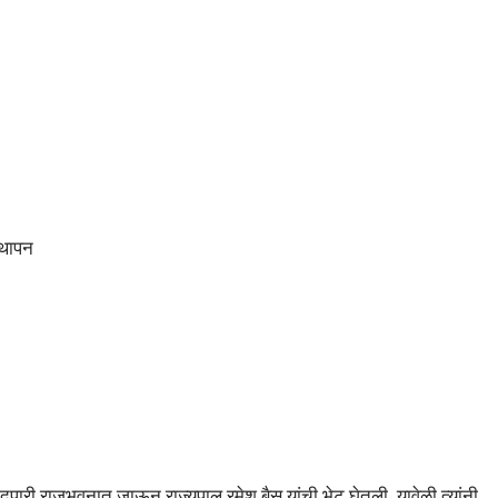
्थापन
े दुपारी राजभवनात जाऊन राज्यपाल रमेश बैस यांची भेट घेतली. यावेळी त्यांनी