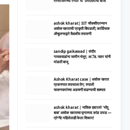
मस्साजोगच्या रणात ‘या’ उमेदवाराची बाजी
ashok kharat| SIT चौकशीदरम्यान
अशोक खरातची प्रकृती बिघडली; कार्डियाक
ॲम्बुलन्सद्वारे वैद्यकीय तपासणी
sandip gaikawad | संदीप
गायकवाडांना जामीन मंजूर; अॅड. पवार यांनी
मांडली बाजू
Ashok Kharat case | अशोक खरात
प्रकरणात तपासाला वेग; रुपाली
चाकणकरांच्या अडचणी वाढण्याची शक्यता
ashok kharat | नाशिक हादरलं! ‘भोंदू
बाबा’ अशोक खरातचा घृणास्पद कांड उघड —
प्रेग्नेंट महिलेलाही केला शिकार!