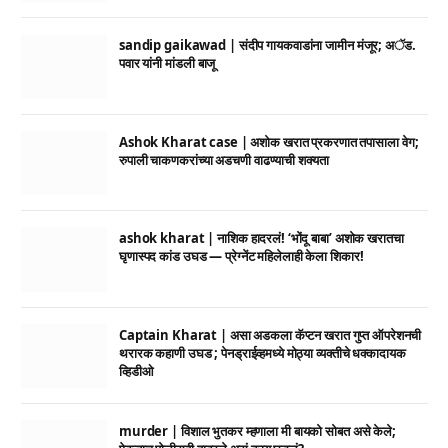
sandip gaikawad | संदीप गायकवाडांना जामीन मंजूर; अॅड.
पवार यांनी मांडली बाजू
Ashok Kharat case | अशोक खरात प्रकरणात तपासाला वेग;
रुपाली चाकणकरांच्या अडचणी वाढण्याची शक्यता
ashok kharat | नाशिक हादरलं! ‘भोंदू बाबा’ अशोक खरातचा
घृणास्पद कांड उघड — प्रेग्नेंट महिलेलाही केला शिकार!
Captain Kharat | असा अडकला कॅप्टन खरात गुप्त ऑपरेशनची
थरारक कहाणी उघड ; पेनड्राईव्हमध्ये मोठ्या व्यक्तीचे धक्कादायक
व्हिडीओ
murder | विशाल भुतकर म्हणाला मी बायको सोबत असे केले;