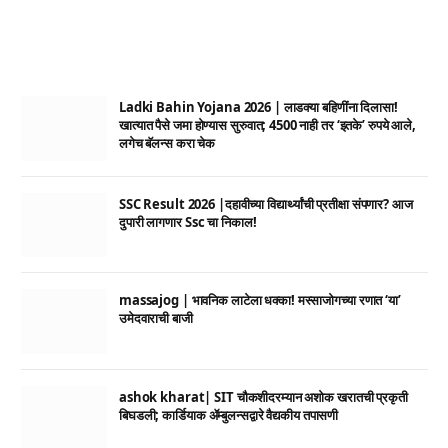
Ladki Bahin Yojana 2026 | लाडक्या बहिणींना दिलासा!
खात्यात पैसे जमा होण्यास सुरुवात; 4500 नाही तर ‘इतके’ रुपये आले,
लगेच बॅलन्स करा चेक
SSC Result 2026 |दहावीच्या विद्यार्थ्यांची प्रतीक्षा संपणार? आज
दुपारी लागणार Ssc चा निकाल!
massajog | भावनिक लाटेला धक्का! मस्साजोगच्या रणात ‘या’
उमेदवाराची बाजी
ashok kharat| SIT चौकशीदरम्यान अशोक खरातची प्रकृती
बिघडली; कार्डियाक ॲम्बुलन्सद्वारे वैद्यकीय तपासणी