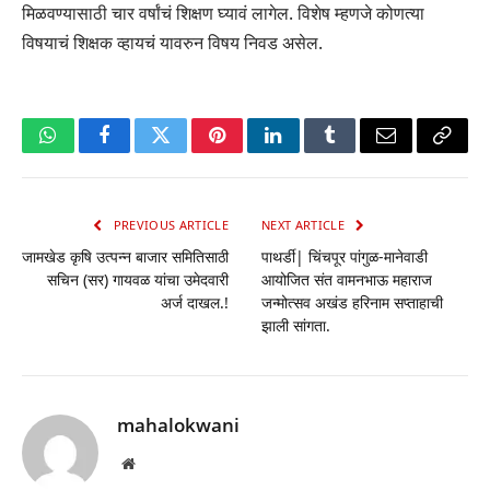
मिळवण्यासाठी चार वर्षांचं शिक्षण घ्यावं लागेल. विशेष म्हणजे कोणत्या
विषयाचं शिक्षक व्हायचं यावरुन विषय निवड असेल.
WhatsApp
Facebook
Twitter
Pinterest
LinkedIn
Tumblr
Email
Copy
Link
PREVIOUS ARTICLE
NEXT ARTICLE
जामखेड कृषि उत्पन्न बाजार समितिसाठी
पाथर्डी| चिंचपूर पांगुळ-मानेवाडी
सचिन (सर) गायवळ यांचा उमेदवारी
आयोजित संत वामनभाऊ महाराज
अर्ज दाखल.!
जन्मोत्सव अखंड हरिनाम सप्ताहाची
झाली सांगता.
mahalokwani
Website