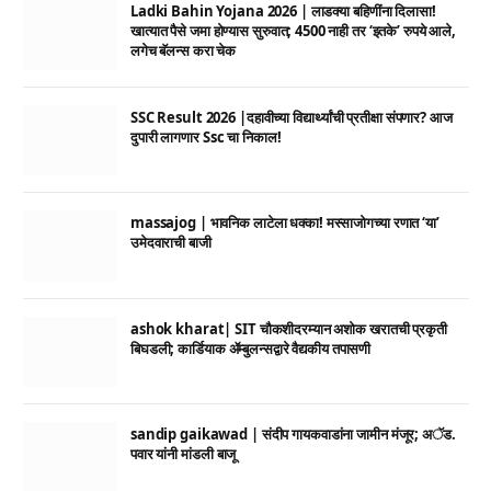
Ladki Bahin Yojana 2026 | लाडक्या बहिणींना दिलासा!
खात्यात पैसे जमा होण्यास सुरुवात; 4500 नाही तर ‘इतके’ रुपये आले,
लगेच बॅलन्स करा चेक
SSC Result 2026 |दहावीच्या विद्यार्थ्यांची प्रतीक्षा संपणार? आज
दुपारी लागणार Ssc चा निकाल!
massajog | भावनिक लाटेला धक्का! मस्साजोगच्या रणात ‘या’
उमेदवाराची बाजी
ashok kharat| SIT चौकशीदरम्यान अशोक खरातची प्रकृती
बिघडली; कार्डियाक ॲम्बुलन्सद्वारे वैद्यकीय तपासणी
sandip gaikawad | संदीप गायकवाडांना जामीन मंजूर; अॅड.
पवार यांनी मांडली बाजू