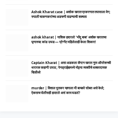
Ashok Kharat case | अशोक खरात प्रकरणात तपासाला वेग;
रुपाली चाकणकरांच्या अडचणी वाढण्याची शक्यता
ashok kharat | नाशिक हादरलं! ‘भोंदू बाबा’ अशोक खरातचा
घृणास्पद कांड उघड — प्रेग्नेंट महिलेलाही केला शिकार!
Captain Kharat | असा अडकला कॅप्टन खरात गुप्त ऑपरेशनची
थरारक कहाणी उघड ; पेनड्राईव्हमध्ये मोठ्या व्यक्तीचे धक्कादायक
व्हिडीओ
murder | विशाल भुतकर म्हणाला मी बायको सोबत असे केले;
ऐकताच पोलीसही हादरले असं काय घडलं?