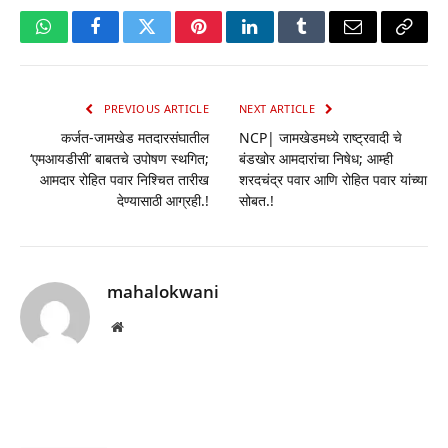
WhatsApp
Facebook
Twitter
Pinterest
LinkedIn
Tumblr
Email
Copy
Link
PREVIOUS ARTICLE
NEXT ARTICLE
कर्जत-जामखेड मतदारसंघातील
NCP| जामखेडमध्ये राष्ट्रवादी चे
‘एमआयडीसी’ बाबतचे उपोषण स्थगित;
बंडखोर आमदारांचा निषेध; आम्ही
आमदार रोहित पवार निश्चित तारीख
शरदचंद्र पवार आणि रोहित पवार यांच्या
देण्यासाठी आग्रही.!
सोबत.!
mahalokwani
Website