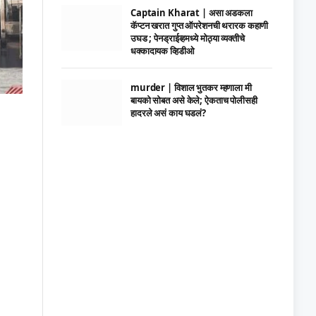
Captain Kharat | असा अडकला
कॅप्टन खरात गुप्त ऑपरेशनची थरारक कहाणी
उघड ; पेनड्राईव्हमध्ये मोठ्या व्यक्तीचे
धक्कादायक व्हिडीओ
murder | विशाल भुतकर म्हणाला मी
बायको सोबत असे केले; ऐकताच पोलीसही
हादरले असं काय घडलं?