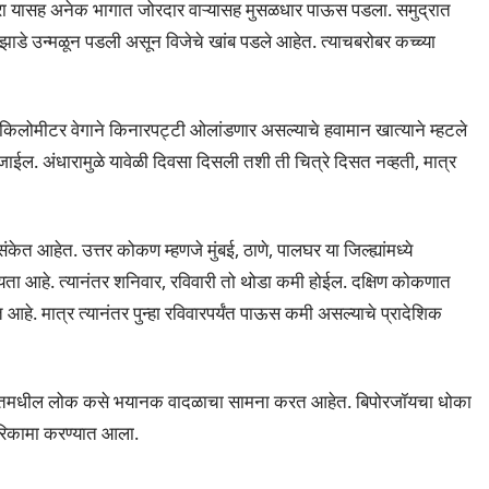
रा यासह अनेक भागात जोरदार वाऱ्यासह मुसळधार पाऊस पडला. समुद्रात
डे उन्मळून पडली असून विजेचे खांब पडले आहेत. त्याचबरोबर कच्च्या
लोमीटर वेगाने किनारपट्टी ओलांडणार असल्याचे हवामान खात्याने म्हटले
जाईल. अंधारामुळे यावेळी दिवसा दिसली तशी ती चित्रे दिसत नव्हती, मात्र
ंकेत आहेत. उत्तर कोकण म्हणजे मुंबई, ठाणे, पालघर या जिल्ह्यांमध्ये
क्यता आहे. त्यानंतर शनिवार, रविवारी तो थोडा कमी होईल. दक्षिण कोकणात
आहे. मात्र त्यानंतर पुन्हा रविवारपर्यंत पाऊस कमी असल्याचे प्रादेशिक
 गुजरातमधील लोक कसे भयानक वादळाचा सामना करत आहेत. बिपोरजॉयचा धोका
 रिकामा करण्यात आला.