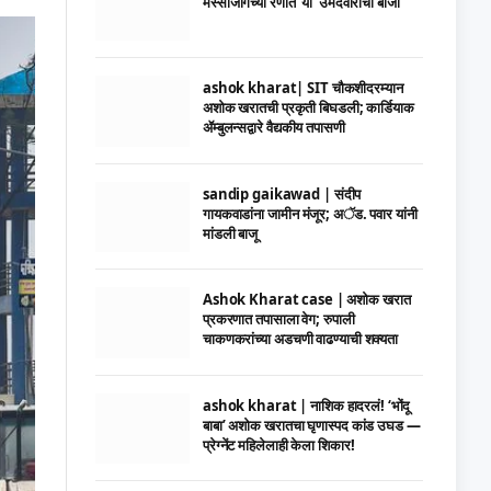
मस्साजोगच्या रणात ‘या’ उमेदवाराची बाजी
ashok kharat| SIT चौकशीदरम्यान
अशोक खरातची प्रकृती बिघडली; कार्डियाक
ॲम्बुलन्सद्वारे वैद्यकीय तपासणी
sandip gaikawad | संदीप
गायकवाडांना जामीन मंजूर; अॅड. पवार यांनी
मांडली बाजू
Ashok Kharat case | अशोक खरात
प्रकरणात तपासाला वेग; रुपाली
चाकणकरांच्या अडचणी वाढण्याची शक्यता
ashok kharat | नाशिक हादरलं! ‘भोंदू
बाबा’ अशोक खरातचा घृणास्पद कांड उघड —
प्रेग्नेंट महिलेलाही केला शिकार!