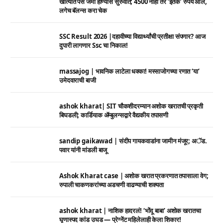
खात्यात पैसे जमा होण्यास सुरुवात; 4500 नाही तर ‘इतके’ रुपये आले,
लगेच बॅलन्स करा चेक
SSC Result 2026 |दहावीच्या विद्यार्थ्यांची प्रतीक्षा संपणार? आज
दुपारी लागणार Ssc चा निकाल!
massajog | भावनिक लाटेला धक्का! मस्साजोगच्या रणात ‘या’
उमेदवाराची बाजी
ashok kharat| SIT चौकशीदरम्यान अशोक खरातची प्रकृती
बिघडली; कार्डियाक ॲम्बुलन्सद्वारे वैद्यकीय तपासणी
sandip gaikawad | संदीप गायकवाडांना जामीन मंजूर; अॅड.
पवार यांनी मांडली बाजू
Ashok Kharat case | अशोक खरात प्रकरणात तपासाला वेग;
रुपाली चाकणकरांच्या अडचणी वाढण्याची शक्यता
ashok kharat | नाशिक हादरलं! ‘भोंदू बाबा’ अशोक खरातचा
घृणास्पद कांड उघड — प्रेग्नेंट महिलेलाही केला शिकार!