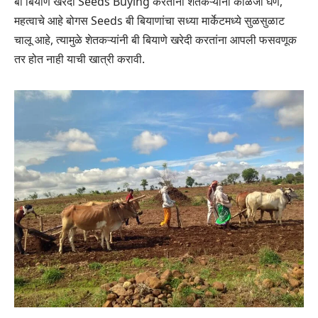
बी बियाणे खरेदी Seeds Buying करतांना शेतकऱ्यांनी काळजी घेणे,
महत्वाचे आहे बोगस Seeds बी बियाणांचा सध्या मार्केटमध्ये सुळसुळाट
चालू आहे, त्यामुळे शेतकऱ्यांनी बी बियाणे खरेदी करतांना आपली फसवणूक
तर होत नाही याची खात्री करावी.