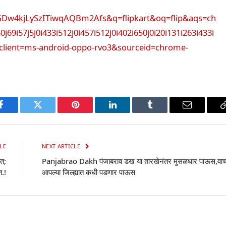
GDw4kjLySzITiwqAQBm2Afs&q=flipkart&oq=flip&aqs=ch
0j69i57j5j0i433i512j0i457i512j0i402i650j0i20i131i263i433i
9&client=ms-android-oppo-rvo3&sourceid=chrome-
p
Facebook
Twitter
Pinterest
LinkedIn
Tumblr
Email
LE
NEXT ARTICLE
त;
Panjabrao Dakh पंजाबराव डख या तारखेनंतर मुसळधार पाऊस,वाच
त.!
आपल्या जिल्ह्यात कधी पडणार पाऊस