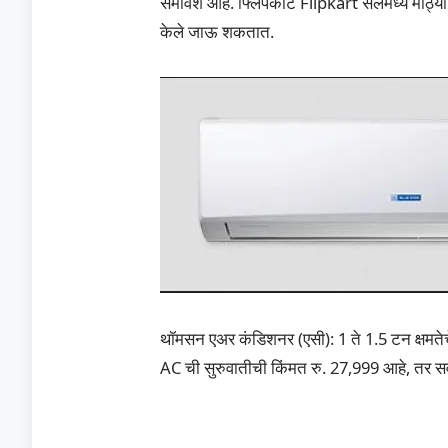
समावेश आहे. फ्लिपकार्ट Flipkart सेलमध्ये मोठ्य
केले जाऊ शकतात.
थॉमसन एअर कंडिशनर (एसी): 1 ते 1.5 टन क्षमते
AC ​​ची सुरुवातीची किंमत रु. 27,999 आहे, तर 