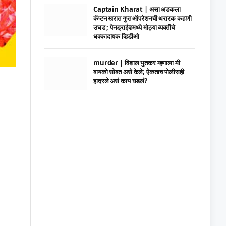
Captain Kharat | असा अडकला
कॅप्टन खरात गुप्त ऑपरेशनची थरारक कहाणी
उघड ; पेनड्राईव्हमध्ये मोठ्या व्यक्तीचे
धक्कादायक व्हिडीओ
murder | विशाल भुतकर म्हणाला मी
बायको सोबत असे केले; ऐकताच पोलीसही
हादरले असं काय घडलं?