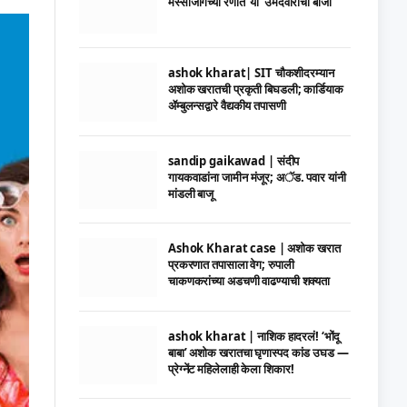
मस्साजोगच्या रणात ‘या’ उमेदवाराची बाजी
ashok kharat| SIT चौकशीदरम्यान
अशोक खरातची प्रकृती बिघडली; कार्डियाक
ॲम्बुलन्सद्वारे वैद्यकीय तपासणी
sandip gaikawad | संदीप
गायकवाडांना जामीन मंजूर; अॅड. पवार यांनी
मांडली बाजू
Ashok Kharat case | अशोक खरात
प्रकरणात तपासाला वेग; रुपाली
चाकणकरांच्या अडचणी वाढण्याची शक्यता
ashok kharat | नाशिक हादरलं! ‘भोंदू
बाबा’ अशोक खरातचा घृणास्पद कांड उघड —
प्रेग्नेंट महिलेलाही केला शिकार!