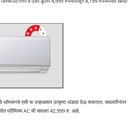
ा डिस्काउंटनंतर हे एअर कूलर 4,999 रुपयांपासून 8,199 रुपयांपर्यंत खरेदी
चे थॉमसनचे एसी या उन्हाळ्यात उत्कृष्ट थंडावा देऊ शकतात. सवलतीनंतर
सर्वात प्रीमियम AC ची सवलत 42,999 रु. आहे.