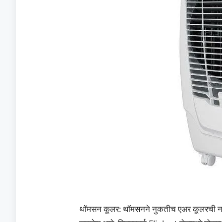
थॉमसन कूलर: थॉमसनने नुकतीच एअर कूलरची नवीन 