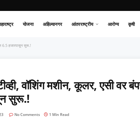
हाराष्ट्र
योजना
अहिल्यानगर
आंतरराष्ट्रीय
आरोग्य
कृषी
मत 6.5 हजारपासून सुरू.!
व्ही, वॉशिंग मशीन, कूलर, एसी वर बंप
न सुरू.!
23
No Comments
1 Min Read