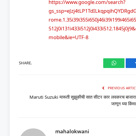
https://www.google.com/search?
gs_ssp=eJzj4tLP1TdILkqpqihQYDRgd
rome.1.35i39i355i650j46i39i199i465i65
512j0i131i433i512j0i433i512.1845j0j
mobile&ie=UTF-8
SHARE.
WhatsAp
PREVIOUS ARTIC
Maruti Suzuki मारूती सुझुकीची सात सीटर कार लवकरच बाजारा
जाणून घ्या किंम
mahalokwani